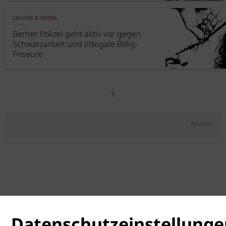
SALONS & MEDIA
Berner Polizei geht aktiv vor gegen
Schwarzarbeit und (il)legale Billig-
Friseure
1
Anzeige
Datenschutzeinstellunge