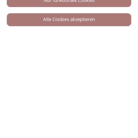
Nur funktionale Cookies
Alle Cookies akzeptieren
© 2026 imSalon Verlags GmbH
Newsletter
Kontakt
Team