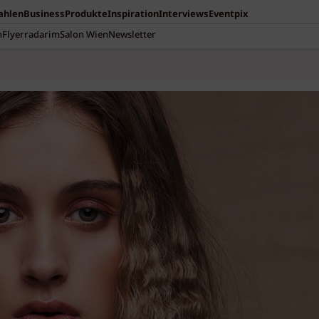
Zahlen
Business
Produkte
Inspiration
Interviews
Eventpix
n
Flyerradar
imSalon Wien
Newsletter