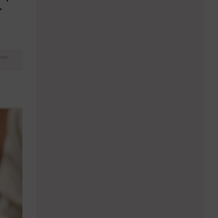
r
eige