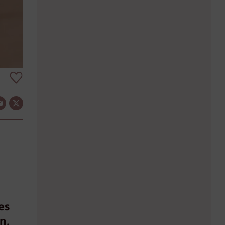
es
n,