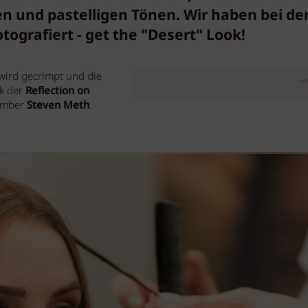
en und pastelligen Tönen. Wir haben bei de
tografiert - get the "Desert" Look!
 wird gecrimpt und die
Anz
k der
Reflection on
mber
Steven Meth
.