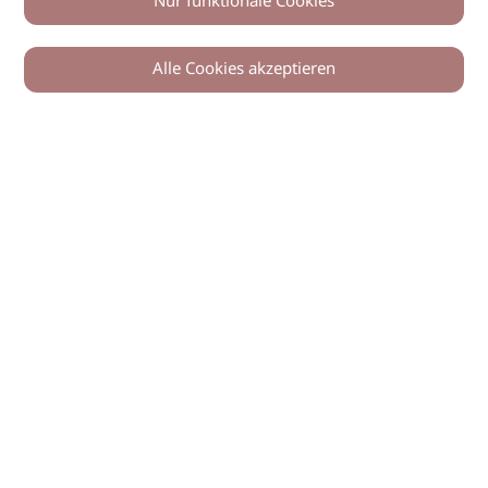
Nur funktionale Cookies
Alle Cookies akzeptieren
© 2026 imSalon Verlags GmbH
Newsletter
Kontakt
Team