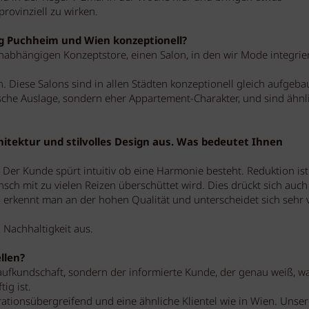
rovinziell zu wirken.
ng Puchheim und Wien konzeptionell?
abhängigen Konzeptstore, einen Salon, in den wir Mode integrie
n. Diese Salons sind in allen Städten konzeptionell gleich aufgebau
ische Auslage, sondern eher Appartement-Charakter, und sind ähnl
itektur und stilvolles Design aus. Was bedeutet Ihnen
n. Der Kunde spürt intuitiv ob eine Harmonie besteht. Reduktion ist
nsch mit zu vielen Reizen überschüttet wird. Dies drückt sich auch
 erkennt man an der hohen Qualität und unterscheidet sich sehr 
 Nachhaltigkeit aus.
llen?
Laufkundschaft, sondern der informierte Kunde, der genau weiß, 
ig ist.
tionsübergreifend und eine ähnliche Klientel wie in Wien. Unser