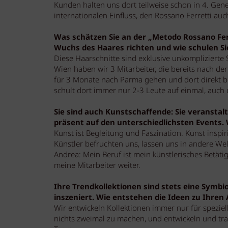
Kunden halten uns dort teilweise schon in 4. Ge
internationalen Einfluss, den Rossano Ferretti au
Was schätzen Sie an der „Metodo Rossano Ferr
Wuchs des Haares richten und wie schulen Si
Diese Haarschnitte sind exklusive unkomplizierte 
Wien haben wir 3 Mitarbeiter, die bereits nach de
für 3 Monate nach Parma gehen und dort direkt be
schult dort immer nur 2-3 Leute auf einmal, auch d
Sie sind auch Kunstschaffende: Sie veransta
präsent auf den unterschiedlichsten Events.
Kunst ist Begleitung und Faszination. Kunst inspir
Künstler befruchten uns, lassen uns in andere We
Andrea: Mein Beruf ist mein künstlerisches Betäti
meine Mitarbeiter weiter.
Ihre Trendkollektionen sind stets eine Symbi
inszeniert. Wie entstehen die Ideen zu Ihren A
Wir entwickeln Kollektionen immer nur für spezie
nichts zweimal zu machen, und entwickeln und trai