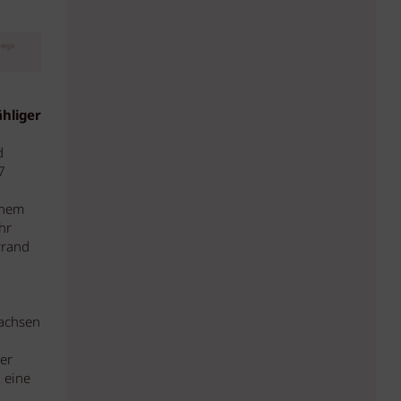
eige
hliger
d
7
inem
hr
rrand
wachsen
er
 eine