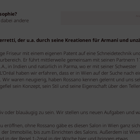
sophie?
Anz
 dabei andere
rretti, der u.a. durch seine Kreationen für Armani und unzä
ige Friseur mit einem eigenen Patent auf eine Schneidetechnik un
urbereich. Er führt mittlerweile gemeinsam mit seinen Partnern 1
.A., in Indien und natürlich in Parma, wo er mit seiner Schwester
 L’Oréal haben wir erfahren, dass er in Wien auf der Suche nach e
st. Wir waren neugierig, haben Rossano kennen gelernt und uns se
efiel sein Konzept, sein Stil und seine Eigenschaft über den Telle
aiv oder blauäugig zu sein. Wir stellen uns neuen Aufgaben und 
 zu eröffnen, ohne Rossano gäbe es diesen Salon in Wien ganz sich
 der Immobilie, bis zum Einrichten des Salons. Außerdem ist Wien
sind in der Regel 1-2mal in der Woche hier und bringen etwas