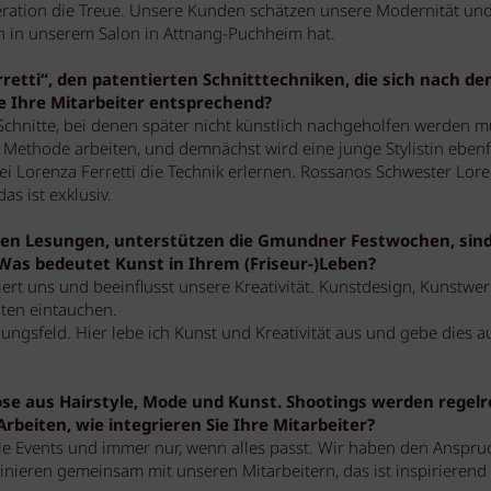
neration die Treue. Unsere Kunden schätzen unsere Modernität un
ch in unserem Salon in Attnang-Puchheim hat.
etti“, den patentierten Schnitttechniken, die sich nach d
e Ihre Mitarbeiter entsprechend?
Schnitte, bei denen später nicht künstlich nachgeholfen werden m
r Methode arbeiten, und demnächst wird eine junge Stylistin ebenf
i Lorenza Ferretti die Technik erlernen. Rossanos Schwester Lor
as ist exklusiv.
lten Lesungen, unterstützen die Gmundner Festwochen, sin
 Was bedeutet Kunst in Ihrem (Friseur-)Leben?
iert uns und beeinflusst unsere Kreativität. Kunstdesign, Kunstwe
lten eintauchen.
gungsfeld. Hier lebe ich Kunst und Kreativität aus und gebe dies a
ose aus Hairstyle, Mode und Kunst. Shootings werden regelr
rbeiten, wie integrieren Sie Ihre Mitarbeiter?
lle Events und immer nur, wenn alles passt. Wir haben den Anspru
nieren gemeinsam mit unseren Mitarbeitern, das ist inspirierend 