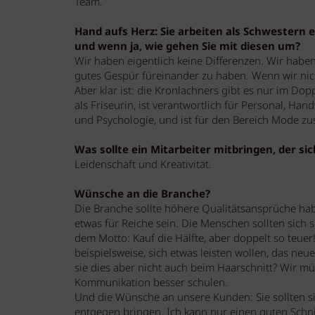
Team.
Hand aufs Herz: Sie arbeiten als Schwestern
und wenn ja, wie gehen Sie mit diesen um?
Wir haben eigentlich keine Differenzen. Wir habe
gutes Gespür füreinander zu haben. Wenn wir nich
Aber klar ist: die Kronlachners gibt es nur im Dop
als Friseurin, ist verantwortlich für Personal, H
und Psychologie, und ist für den Bereich Mode zus
Was sollte ein Mitarbeiter mitbringen, der sic
Leidenschaft und Kreativität.
Wünsche an die Branche?
Die Branche sollte höhere Qualitätsansprüche hab
etwas für Reiche sein. Die Menschen sollten sich 
dem Motto: Kauf die Hälfte, aber doppelt so teue
beispielsweise, sich etwas leisten wollen, das neu
sie dies aber nicht auch beim Haarschnitt? Wir m
Kommunikation besser schulen.
Und die Wünsche an unsere Kunden: Sie sollten 
entgegen bringen. Ich kann nur einen guten Schnit