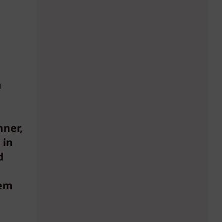
n
hner,
 in
d
tem