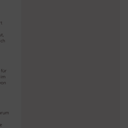
rt
t,
ich
 für
 im
von
warum
e