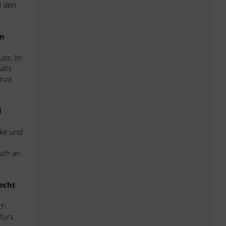
d den
em
uss. In
alls
enza
d
rke und
uch an
echt
ch
fürs