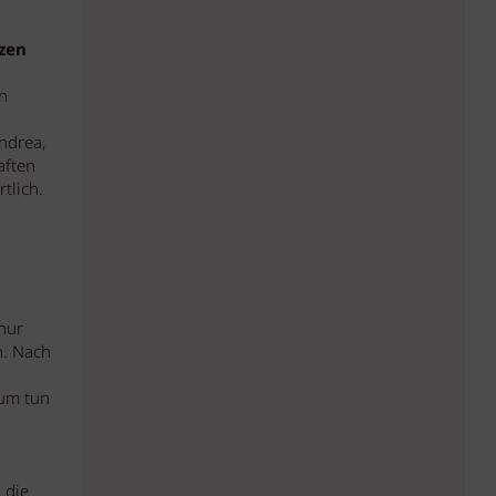
nzen
n
ndrea,
aften
tlich.
nur
n. Nach
rum tun
 die