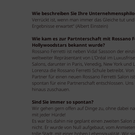
Wie beschreiben Sie Ihre Unternehmensphilo
Verrückt ist, wenn man immer das Gleiche tut und
Ergebnisse erwartet“ (Albert Einstein)
Wie kam es zur Partnterschaft mit Rossano Fe
Hollywoodstars bekannt wurde?
Rossano Ferretti ist neben Vidal Sassoon der einz
weltweiter Repräsentant von L‘Oréal im Luxusfrise
Salons, darunter in Paris, Venedig, New York und L
Lorenza die Rossano Ferretti Schule betreibt. Von
Partner für einen neuen Rossano Ferretti Salon i
spontan für eine Partnerschaft entschlossen. Uns g
hinaus zuschauen.
Sind Sie immer so spontan?
Wir gehen gern offen auf Dinge zu, ohne dabei n
mit jeder Hürde!
Es war bis dahin nie geplant einen zweiten Salon
nicht. Er wurde von Null aufgebaut, vom Anmieten
tolle Stadt, mit einer hohen Lebensqualität. Wir 