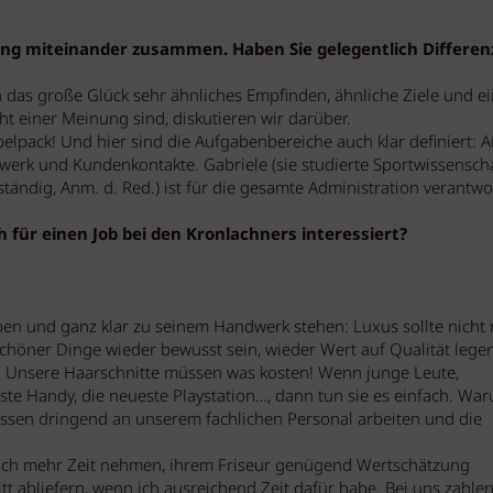
 eng miteinander zusammen. Haben Sie gelegentlich Differe
n das große Glück sehr ähnliches Empfinden, ähnliche Ziele und ei
t einer Meinung sind, diskutieren wir darüber.
pelpack! Und hier sind die Aufgabenbereiche auch klar definiert: A
andwerk und Kundenkontakte. Gabriele (sie studierte Sportwissensch
tändig, Anm. d. Red.) ist für die gesamte Administration verantwor
h für einen Job bei den Kronlachners interessiert?
en und ganz klar zu seinem Handwerk stehen: Luxus sollte nicht 
schöner Dinge wieder bewusst sein, wieder Wert auf Qualität lege
r! Unsere Haarschnitte müssen was kosten! Wenn junge Leute,
este Handy, die neueste Playstation…, dann tun sie es einfach. Wa
üssen dringend an unserem fachlichen Personal arbeiten und die
sich mehr Zeit nehmen, ihrem Friseur genügend Wertschätzung
t abliefern, wenn ich ausreichend Zeit dafür habe. Bei uns zahlen