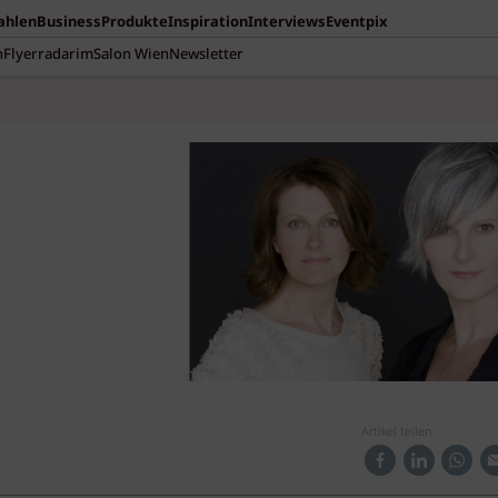
Zahlen
Business
Produkte
Inspiration
Interviews
Eventpix
n
Flyerradar
imSalon Wien
Newsletter
Artikel teilen: