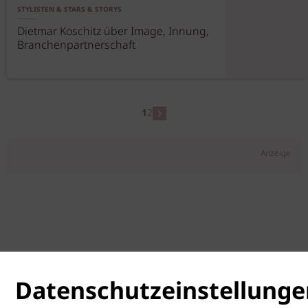
STYLISTEN & STARS & STORYS
Dietmar Koschitz über Image, Innung,
Branchenpartnerschaft
1
2
Anzeige
Datenschutzeinstellunge