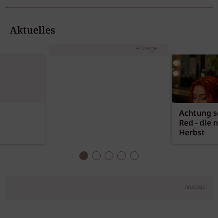
Aktuelles
Anzeige
Achtung sc
Red - die 
Herbst
Anzeige