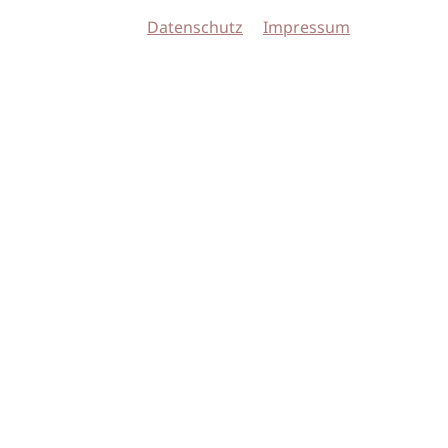
Datenschutz
Impressum
© 2026 imSalon Verlags GmbH
Newsletter
Kontakt
Team
Verlag
Mediadaten
AGB
Datenschu