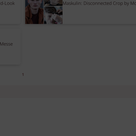
rd-Look
Maskulin: Disconnected Crop by M
 Messe
1