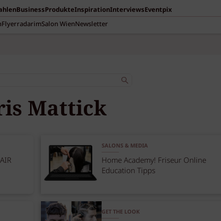
Zahlen
Business
Produkte
Inspiration
Interviews
Eventpix
n
Flyerradar
imSalon Wien
Newsletter
ris Mattick
SALONS & MEDIA
AIR
Home Academy! Friseur Online
Education Tipps
GET THE LOOK