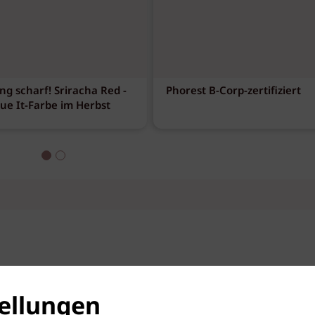
ng scharf! Sriracha Red -
Phorest B-Corp-zertifiziert
eue It-Farbe im Herbst
ellungen