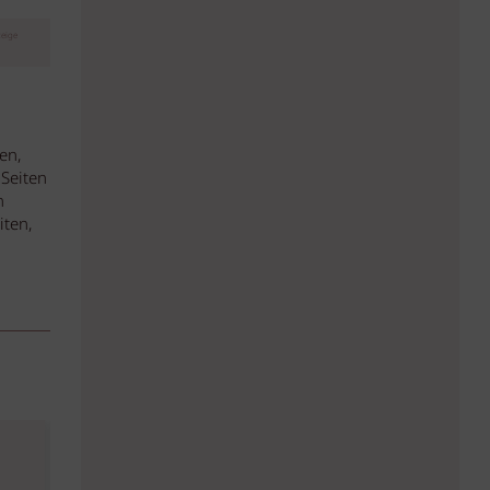
eige
en,
Seiten
n
iten,