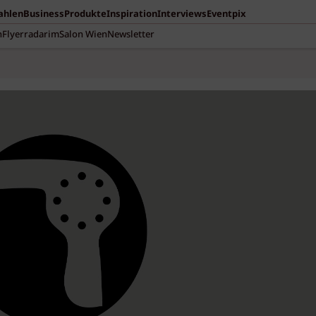
Zahlen
Business
Produkte
Inspiration
Interviews
Eventpix
n
Flyerradar
imSalon Wien
Newsletter