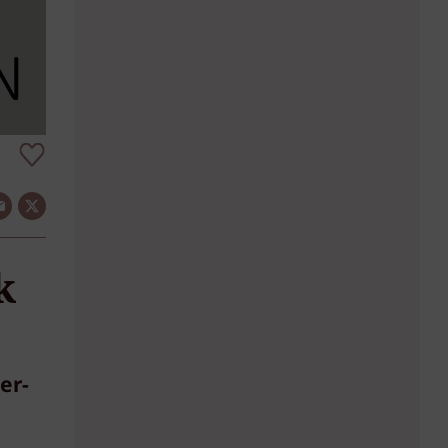
k
er-