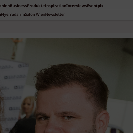
Zahlen
Business
Produkte
Inspiration
Interviews
Eventpix
n
Flyerradar
imSalon Wien
Newsletter