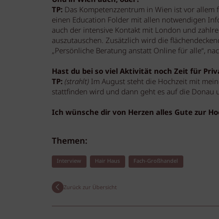
TP:
Das Kompetenzzentrum in Wien ist vor allem fü
einen Education Folder mit allen notwendigen In
auch der intensive Kontakt mit London und zahlrei
auszutauschen. Zusätzlich wird die flächendecke
„Persönliche Beratung anstatt Online für alle“, 
Hast du bei so viel Aktivität noch Zeit für Pri
TP:
(strahlt)
Im August steht die Hochzeit mit mein
stattfinden wird und dann geht es auf die Donau 
Ich wünsche dir von Herzen alles Gute zur Hoc
Themen:
Interview
Hair Haus
Fach-Großhandel
Zurück zur Übersicht