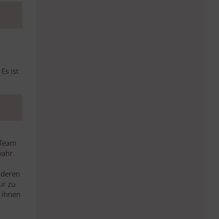
Es ist
 Team
wahr
nderen
ur zu
t ihnen