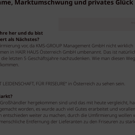
ame, Marktumschwung und privates Glück .
Anz
ahre her und du bist
ert als Nächstes?
firmierung vor, da KMS-GROUP Management GmbH nicht wirklich
hmen in HAIR HAUS Österreich GmbH umbenannt. Das ist natürlic
er die letzten 5 Geschäftsjahre nachzudenken. Wie man diesen We
ufkommen.
T LEIDENSCHAFT, FÜR FRISEURE“ in Österreich zu sehen sein.
Markt?
Großhändler hergekommen sind und das mit heute vergleicht, h
 gemacht worden, es wurde auch viel Gutes erarbeitet und voralle
 entschieden weiter zu machen, durch die Umfirmierung wollen 
 menschliche Entfernung der Lieferanten zu den Friseuren zu star