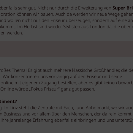
ebenfalls sehr gut. Nicht nur durch die Erweiterung von
Super Bri
oloration können wir bauen. Auch da werden wir neue Wege gehen
und wollen nicht nur den Friseur überzeugen, sondern auf eine a
kommt. Im Herbst sind wieder Stylisten aus London da, die über 
hen werden.
roßes Thema! Es gibt auch mehrere klassische Großhändler, die d
u. Wir konzentrieren uns vorrangig auf den Friseur und seine
online mit eigenem Zugang bestellen, aber es gibt keinen bewor
Online würde „Fokus Friseur“ ganz gut passen.
rtiment?
 In Linz steht die Zentrale mit Fach,- und Abholmarkt, wo wir au
n Business und vor allem über den Menschen, der da rein kommt,
 ihre jahrelange Erfahrung ebenfalls einbringen und uns unterstü