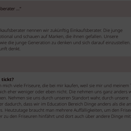
sberater …“
rkaufsberater nennen wir zukünftig Einkaufsberater. Die junge
otional und schauen auf Marken, die ihnen gefallen. Unsere
wie die junge Generation zu denken und sich darauf einzustellen. 
unft denkt.
 tickt?
 mich viele Friseure, die bei mir kaufen, weil sie mir und meinem
mich eher weniger oder eben nicht. Die nehmen uns ganz anders 
hmen. Nehmen sie uns durch unseren Standort wahr, durch unsere
er dadurch, dass wir im Education Bereich Dinge anders als die a
lles. Heutzutage braucht man mehrere Auffälligkeiten, um den Frise
ater zu den Friseuren hinfährt und dort auch über andere Dinge mi