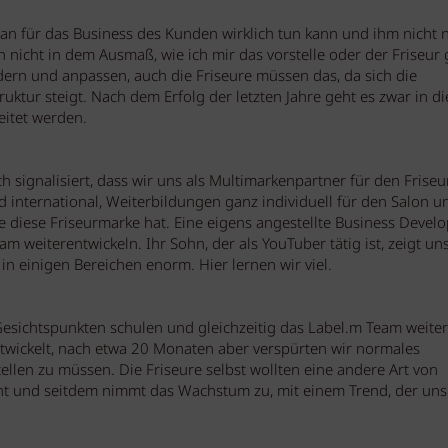
 man für das Business des Kunden wirklich tun kann und ihm nicht 
h nicht in dem Ausmaß, wie ich mir das vorstelle oder der Friseur
dern und anpassen, auch die Friseure müssen das, da sich die
ruktur steigt. Nach dem Erfolg der letzten Jahre geht es zwar in di
eitet werden.
h signalisiert, dass wir uns als Multimarkenpartner für den Friseu
 international, Weiterbildungen ganz individuell für den Salon u
 diese Friseurmarke hat. Eine eigens angestellte Business Devel
weiterentwickeln. Ihr Sohn, der als YouTuber tätig ist, zeigt uns
 einigen Bereichen enorm. Hier lernen wir viel.
esichtspunkten schulen und gleichzeitig das Label.m Team weiter
twickelt, nach etwa 20 Monaten aber verspürten wir normales
llen zu müssen. Die Friseure selbst wollten eine andere Art von
ht und seitdem nimmt das Wachstum zu, mit einem Trend, der uns