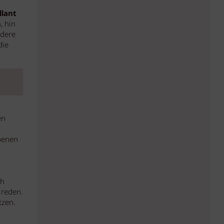
llant
, hin
ndere
die
en
benen
ch
 reden.
tzen.