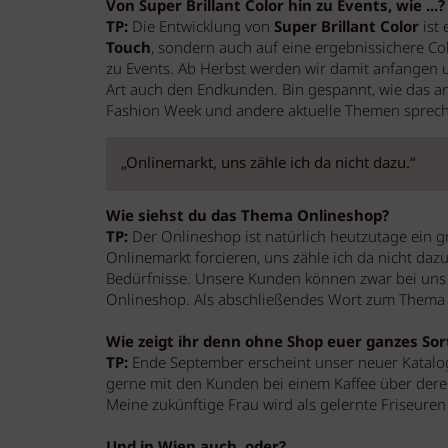
Von Super Brillant Color hin zu Events, wie ...?
TP:
Die Entwicklung von
Super Brillant Color
ist 
Touch
, sondern auch auf eine ergebnissichere C
zu Events. Ab Herbst werden wir damit anfangen 
Art auch den Endkunden. Bin gespannt, wie das an
Fashion Week und andere aktuelle Themen sprec
„Onlinemarkt, uns zähle ich da nicht dazu.“
Wie siehst du das Thema Onlineshop?
TP:
Der Onlineshop ist natürlich heutzutage ein g
Onlinemarkt forcieren, uns zähle ich da nicht daz
Bedürfnisse. Unsere Kunden können zwar bei uns 
Onlineshop. Als abschließendes Wort zum Thema 
Wie zeigt ihr denn ohne Shop euer ganzes So
TP:
Ende September erscheint unser neuer Katalog.
gerne mit den Kunden bei einem Kaffee über dere
Meine zukünftige Frau wird als gelernte Friseuren
Und in Wien auch, oder?