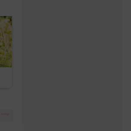
Diese Must-haves bringt der
Baby Don't C
August
Anzeige