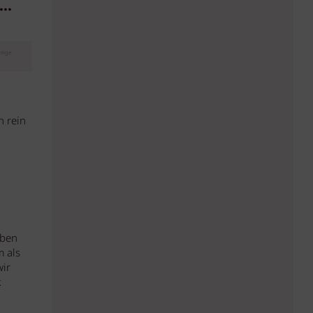
..
eige
h rein
g
aben
m als
wir
k