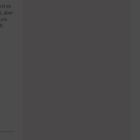
rd es
t, aber
 uns
ft