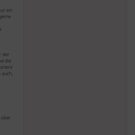
nur ein
 gerne
e
r der
nd die
opment
 auch,
 über