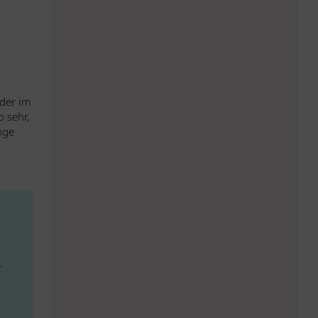
lder im
 sehr,
nge
.