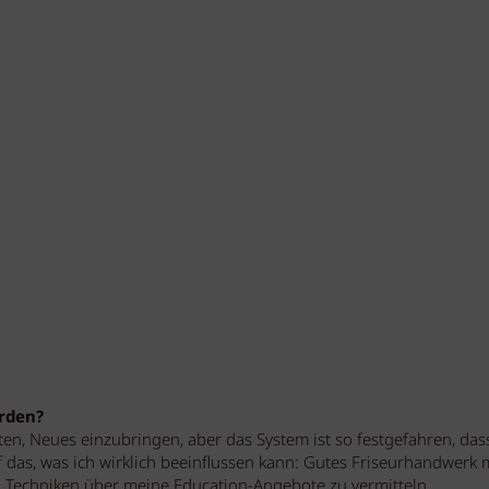
erden?
ten, Neues einzubringen, aber das System ist so festgefahren, dass
uf das, was ich wirklich beeinflussen kann: Gutes Friseurhandwerk
Techniken über meine Education-Angebote zu vermitteln.