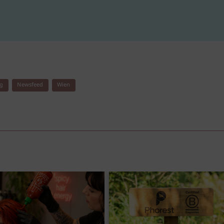
ng
Newsfeed
Wien