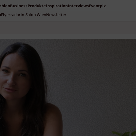
Zahlen
Business
Produkte
Inspiration
Interviews
Eventpix
n
Flyerradar
imSalon Wien
Newsletter