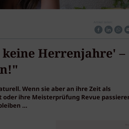
Artikel teilen:
 keine Herrenjahre' –
n!"
turell. Wenn sie aber an ihre Zeit als
t oder ihre Meisterprüfung Revue passiere
 bleiben …
Anz