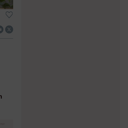
n
eige