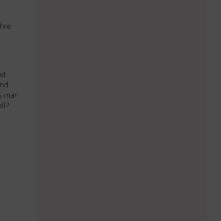
ehre
nd
ind
ss man
ll?