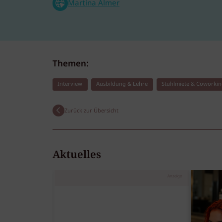
Martina Almer
Themen:
Interview
Ausbildung & Lehre
Stuhlmiete & Coworki
Zurück zur Übersicht
Aktuelles
Anzeige