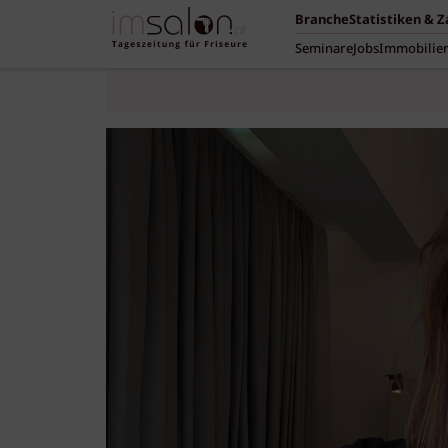
Branche
Statistiken & 
Seminare
Jobs
Immobilie