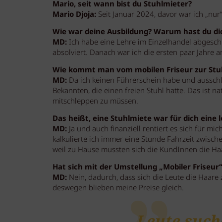
Mario, seit wann bist du Stuhlmieter?
Mario Djoja:
Seit Januar 2024, davor war ich „nur“
Wie war deine Ausbildung? Warum hast du dich
MD:
Ich habe eine Lehre im Einzelhandel abgesc
absolviert. Danach war ich die ersten paar Jahre an
Wie kommt man vom mobilen Friseur zur Stu
MD:
Da ich keinen Führerschein habe und ausschlie
Bekannten, die einen freien Stuhl hatte. Das ist 
mitschleppen zu müssen.
Das heißt, eine Stuhlmiete war für dich eine l
MD:
Ja und auch finanziell rentiert es sich für m
kalkulierte ich immer eine Stunde Fahrzeit zwisch
weil zu Hause mussten sich die KundInnen die Ha
Hat sich mit der Umstellung „Mobiler Friseur“
MD:
Nein, dadurch, dass sich die Leute die Haare
deswegen blieben meine Preise gleich.
Leute such