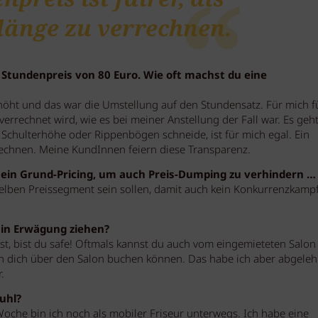
änge zu verrechnen.
Stundenpreis von 80 Euro. Wie oft machst du eine
rhöht und das war die Umstellung auf den Stundensatz. Für mich fü
errechnet wird, wie es bei meiner Anstellung der Fall war. Es geht
 Schulterhöhe oder Rippenbögen schneide, ist für mich egal. Ein
rrechnen. Meine KundInnen feiern diese Transparenz.
t ein Grund-Pricing, um auch Preis-Dumping zu verhindern …
 selben Preissegment sein sollen, damit auch kein Konkurrenzkamp
e in Erwägung ziehen?
, bist du safe! Oftmals kannst du auch vom eingemieteten Salon
ch dich über den Salon buchen können. Das habe ich aber abgeleh
.
uhl?
Woche bin ich noch als mobiler Friseur unterwegs. Ich habe eine