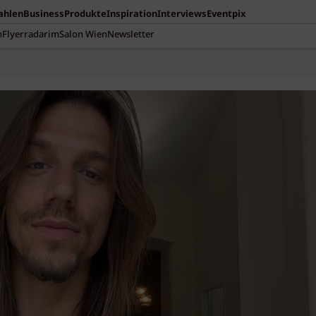
Zahlen
Business
Produkte
Inspiration
Interviews
Eventpix
n
Flyerradar
imSalon Wien
Newsletter