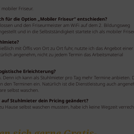
 mobiler Friseur.
 für die Option „Mobiler Friseur“ entschieden?
hlossen und den Friseurmeister am WiFi auf dem 2. Bildungsweg
gestellt und in die Selbstständigkeit startete ich als mobiler Frise
hlmiete?
ßlich mit Öffis von Ort zu Ort fuhr, nutzte ich das Angebot einer
natürlich angenehm, nicht zu jedem Termin das Arbeitsmaterial
ogistische Erleichterung?
ich. Denn ich kann als Stuhlmieter pro Tag mehr Termine anbieten. 
en den Terminen ein. Natürlich ist die Dienstleistung auch angene
are selbst waschen.
 auf Stuhlmieter dein Pricing geändert?
 zu Hause selbst waschen mussten, habe ich keine Wegzeit verrech
en sich gerne Gratis-