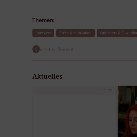
Themen:
Interview
Preise & Kalkulation
Stuhlmiete & Coworki
Zurück zur Übersicht
Aktuelles
Anzeige