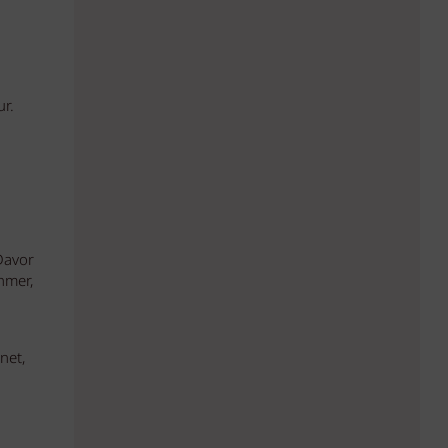
ur.
Davor
hmer,
net,