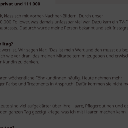
privat und 111.000
ok, klassisch mit Vorher-Nachher-Bildern. Durch unser
0.000 Follower, was damals unfassbar viel war. Dazu kam ein TV-
 Hauptcasts. Dadurch wurde meine Person bekannt und seit Instag
lltag?
ert ist. Wir sagen klar: "Das ist mein Wert und den musst du be
 nach wie vor dran, das meinen Mitarbeitern mitzugeben und erwis
r Kundin zu denken.
waren wöchentliche Föhnkundinnen häufig. Heute nehmen mehr
ger Farbe und Treatments in Anspruch. Dafür kommen sie nicht m
Leute sind viel aufgeklärter über ihre Haare, Pflegeroutinen und d
 den ganzen Tag gezeigt kriege, was ich mit Haaren machen kann,