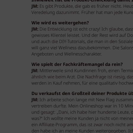
Inwieweit hat die Produkt-Enwicklung damit 
JM:
Es gibt Produkte, die gab es früher nicht. Heu
Veredelung dazunimmt. Früher hat man jede Kundi
Wie wird es weitergehen?
JM:
Die Entwicklung ist echt crazy! Ich glaube, das
gewisses Klientel leistet. Und der Rest wird auf 
und auch die DIY-Tutorials, die man in den Sozial
will ganz viel Wellness dazubekommen. Die Salon
Angeboten und Wellnesscharakter.
Wie spielt der Fachkräftemangel da rein?
JM:
Mittlerweile sind Kundinnen froh, einen Te
ähnlich wie beim Arzt. Die Nachfrage ist riesig, d
werden in Kauf nehmen, für eine qualitativ hochw
Du verkaufst den Großteil deiner Produkte ü
JM:
Ich arbeite schon lange mit New Flag zusamme
vertreiben durfte. Mein Onlineshop war in 10 Min
und gesagt: „Dani, ich habe hier hunderte Leute, d
was?“ Ich wollte meine Kunden ja nicht von mein
ein Affiliate-Programm, das ist zwar noch nicht am
den habe ich an meine Kunden weitergegeben. Ic