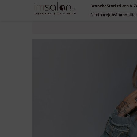
Branche
Statistiken & 
Seminare
Jobs
Immobilie