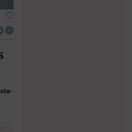
s
sta-
eige