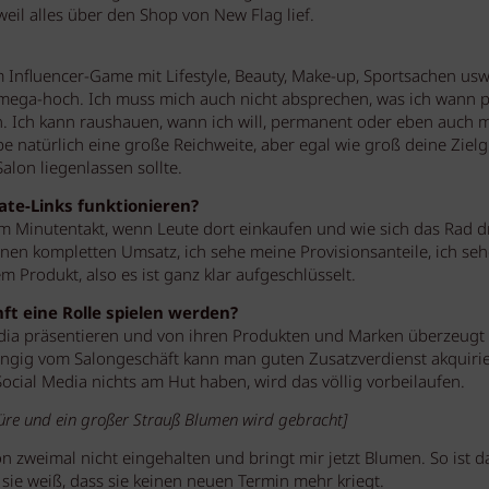
eil alles über den Shop von New Flag lief.
m Influencer-Game mit Lifestyle, Beauty, Make-up, Sportsachen usw
 mega-hoch. Ich muss mich auch nicht absprechen, was ich wann 
 Ich kann raushauen, wann ich will, permanent oder eben auch 
e natürlich eine große Reichweite, aber egal wie groß deine Ziel
 Salon liegenlassen sollte.
iate-Links funktionieren?
im Minutentakt, wenn Leute dort einkaufen und wie sich das Rad d
nen kompletten Umsatz, ich sehe meine Provisionsanteile, ich seh
m Produkt, also es ist ganz klar aufgeschlüsselt.
ft eine Rolle spielen werden?
Media präsentieren und von ihren Produkten und Marken überzeugt 
ängig vom Salongeschäft kann man guten Zusatzverdienst akquirie
Social Media nichts am Hut haben, wird das völlig vorbeilaufen.
Türe und ein großer Strauß Blumen wird gebracht]
 zweimal nicht eingehalten und bringt mir jetzt Blumen. So ist d
l sie weiß, dass sie keinen neuen Termin mehr kriegt.