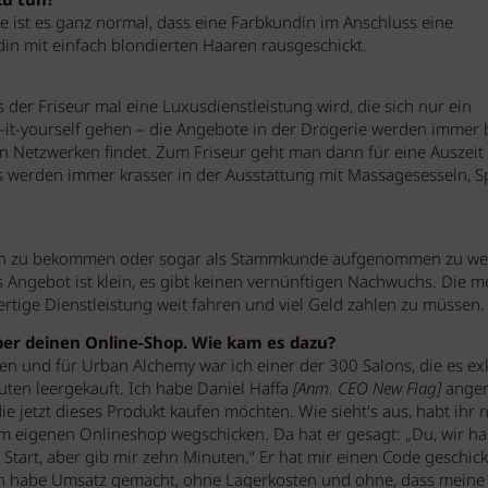
zu tun?
te ist es ganz normal, dass eine Farbkundin im Anschluss eine
n mit einfach blondierten Haaren rausgeschickt.
s der Friseur mal eine Luxusdienstleistung wird, die sich nur ein
Do-it-yourself gehen – die Angebote in der Drogerie werden immer 
en Netzwerken findet. Zum Friseur geht man dann für eine Auszeit
s werden immer krasser in der Ausstattung mit Massagesesseln, S
rmin zu bekommen oder sogar als Stammkunde aufgenommen zu we
as Angebot ist klein, es gibt keinen vernünftigen Nachwuchs. Die m
ertige Dienstleistung weit fahren und viel Geld zahlen zu müssen
ber deinen Online-Shop. Wie kam es dazu?
n und für Urban Alchemy war ich einer der 300 Salons, die es exk
uten leergekauft. Ich habe Daniel Haffa
[Anm. CEO New Flag]
anger
ie jetzt dieses Produkt kaufen möchten. Wie sieht's aus, habt ihr 
em eigenen Onlineshop wegschicken. Da hat er gesagt: „Du, wir h
 Start, aber gib mir zehn Minuten.“ Er hat mir einen Code geschic
h habe Umsatz gemacht, ohne Lagerkosten und ohne, dass meine