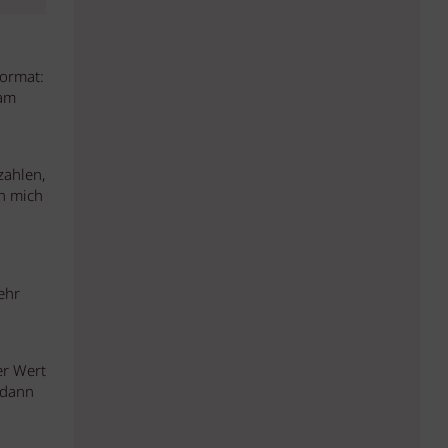
Format:
ram
zahlen,
ch mich
ehr
er Wert
 dann