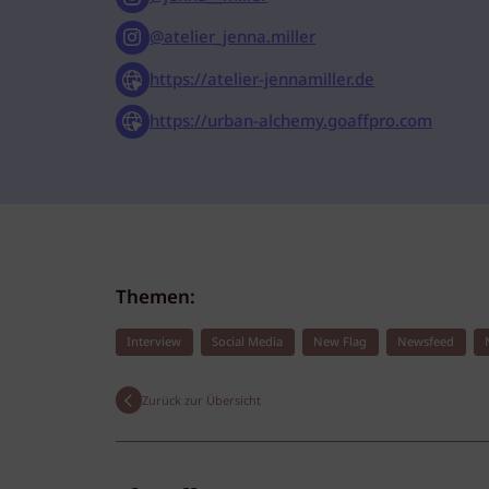
@atelier_jenna.miller
https://atelier-jennamiller.de
https://urban-alchemy.goaffpro.com
Themen:
Interview
Social Media
New Flag
Newsfeed
Zurück zur Übersicht