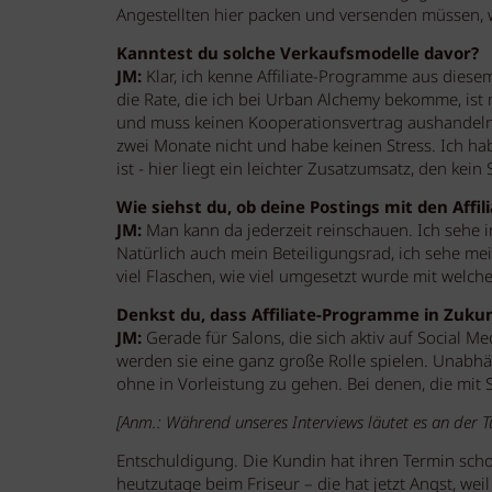
Angestellten hier packen und versenden müssen, w
Kanntest du solche Verkaufsmodelle davor?
JM:
Klar, ich kenne Affiliate-Programme aus diese
die Rate, die ich bei Urban Alchemy bekomme, ist
und muss keinen Kooperationsvertrag aushandeln.
zwei Monate nicht und habe keinen Stress. Ich hab
ist - hier liegt ein leichter Zusatzumsatz, den kein
Wie siehst du, ob deine Postings mit den Affil
JM:
Man kann da jederzeit reinschauen. Ich sehe 
Natürlich auch mein Beteiligungsrad, ich sehe mei
viel Flaschen, wie viel umgesetzt wurde mit welche
Denkst du, dass Affiliate-Programme in Zukun
JM:
Gerade für Salons, die sich aktiv auf Social 
werden sie eine ganz große Rolle spielen. Unabh
ohne in Vorleistung zu gehen. Bei denen, die mit 
[Anm.: Während unseres Interviews läutet es an der 
Entschuldigung. Die Kundin hat ihren Termin schon
heutzutage beim Friseur – die hat jetzt Angst, wei