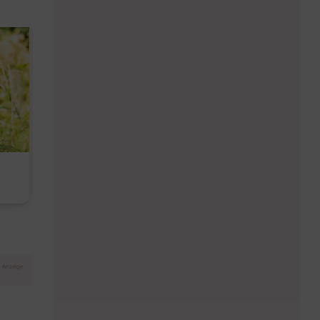
Diese Must-haves bringt der
Baby Don't C
August
Anzeige