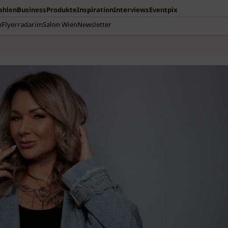
Zahlen
Business
Produkte
Inspiration
Interviews
Eventpix
n
Flyerradar
imSalon Wien
Newsletter