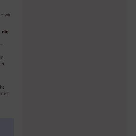
en wir
 die
en
in
ner
ht
r ist