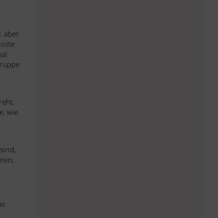
. aber
poste
mal
gruppe
reht.
e, wie
sind,
ren,
as