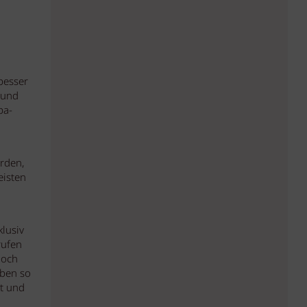
besser
 und
pa-
rden,
eisten
.
lusiv
ufen
noch
aben so
kt und