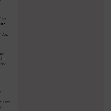
ie
 ist
en?
‘ Das
uf,
aber
lbst
r
. Hier
r