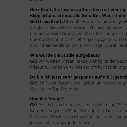
Kirschnick
Herr Kraft, Sie lassen aufhorchen mit einer g
Klipp erhöht erneut alle Gehälter. Was ist de
Gottfried Kraft:
Über alle Branchen hinweg gehen
Vergleich den vielen anderen Lehrberufen einen 
und aus diesem Grund vom Marktforschungsinstitu
überdurchschnittlicher Lehrlingsrückgang von fast
uns immer wieder zu der einen Frage: Woran liegt
Wie wurde die Studie aufgebaut?
GK:
Wir wollten wissen, a) wie wichtig ist der Ber
Friseur zu werden und was spricht für, beziehung
Da bin ich jetzt sehr gespannt auf die Ergebni
GK:
56 % der Österreicher geben an, wie wichtig i
Das ist ein Top-Ergebnis.
Und das Image?
GK:
Positiv bis sehr positiv sehen das Image 75 % 
werden?‘ sagen 16 % der Befragten ja. Das ist eine 
Richtung: Der Besuch ist wichtig, das Image ist g
jungen ist es sogar jeder Vierte!