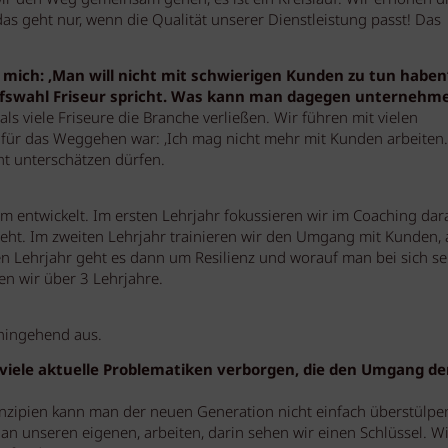
wir den Weg gemeinsam gehen, es ist ein Kreislauf: Wir erhöhen d
as geht nur, wenn die Qualität unserer Dienstleistung passt! Das
 mich: ‚Man will nicht mit schwierigen Kunden zu tun haben‘
rufswahl Friseur spricht. Was kann man dagegen unternehm
s viele Friseure die Branche verließen. Wir führen mit vielen
für das Weggehen war: ‚Ich mag nicht mehr mit Kunden arbeiten.
cht unterschätzen dürfen.
 entwickelt. Im ersten Lehrjahr fokussieren wir im Coaching dara
t. Im zweiten Lehrjahr trainieren wir den Umgang mit Kunden, 
ten Lehrjahr geht es dann um Resilienz und worauf man bei sich se
n wir über 3 Lehrjahre.
ahingehend aus.
 viele aktuelle Problematiken verborgen, die den Umgang de
inzipien kann man der neuen Generation nicht einfach überstülpen
an unseren eigenen, arbeiten, darin sehen wir einen Schlüssel. Wi