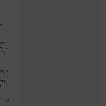
r.
nen
nsatz –
 Sie
ung 10
ie es
 Innung
erade
nt und