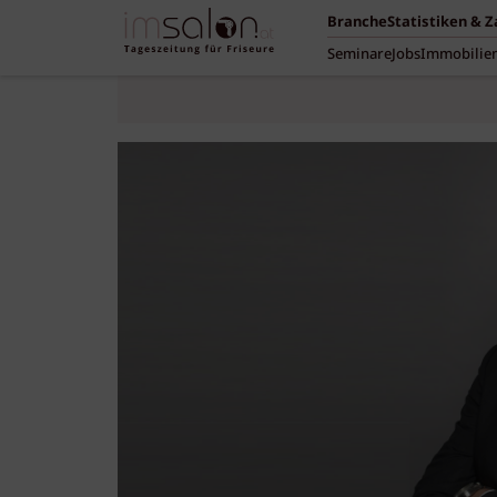
Branche
Statistiken & 
Seminare
Jobs
Immobilie