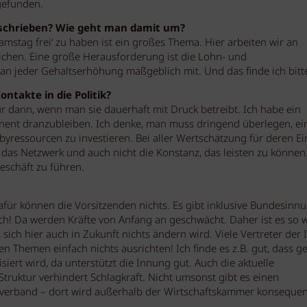
gefunden.
eschrieben? Wie geht man damit um?
Samstag frei‘ zu haben ist ein großes Thema. Hier arbeiten wir an
ichen. Eine große Herausforderung ist die Lohn- und
an jeder Gehaltserhöhung maßgeblich mit. Und das finde ich bitte
ntakte in die Politik?
ur dann, wenn man sie dauerhaft mit Druck betreibt. Ich habe ein
nent dranzubleiben. Ich denke, man muss dringend überlegen, ei
byressourcen zu investieren. Bei aller Wertschätzung für deren Ei
, das Netzwerk und auch nicht die Konstanz, das leisten zu können.
eschäft zu führen.
 dafür können die Vorsitzenden nichts. Es gibt inklusive Bundesinn
ch! Da werden Kräfte von Anfang an geschwächt. Daher ist es so w
 sich hier auch in Zukunft nichts ändern wird. Viele Vertreter der
n Themen einfach nichts ausrichten! Ich finde es z.B. gut, dass g
siert wird, da unterstützt die Innung gut. Auch die aktuelle
ruktur verhindert Schlagkraft. Nicht umsonst gibt es einen
elsverband – dort wird außerhalb der Wirtschaftskammer konseque