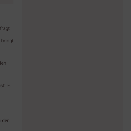
fragt
 bringt
llen
 60 %.
i den