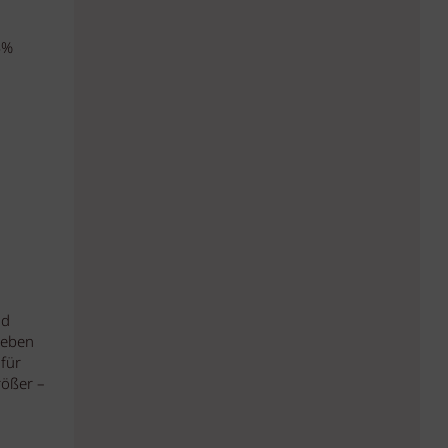
4%
nd
Leben
für
rößer –