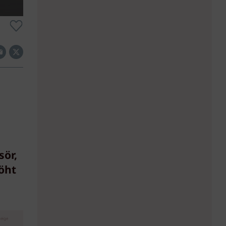
sör,
öht
eige