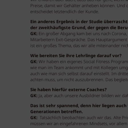
Wir erklären aber auch, dass das nur geht, wenn 
Preise, damit wir Gehälter anheben können. Und d
entscheidet letztendlich der Kunde.
Ein anderes Ergebnis in der Studie überrascht
der zweithäufigste Grund, der gegen die Be
GK:
Ein großer Abgang kam bei uns nach Corona, al
Mitarbeitern Exit-Gespräche. Das Hauptargument 
ist ein großes Thema, das wir alle miteinander ni
Wie bereiten Sie ihre Lehrlinge darauf vor?
GK:
Wir haben ein eigenes Social Fitness Programm
wie man im Team ankommt und mit Kollegen umgeh
auch wie man sich selbst darauf einstellt. Im drit
achten muss, um nicht auszubrennen. Das begleite
Sie haben hierfür externe Coaches?
GK:
Ja, aber auch unsere Ausbildner bilden wir d
Das ist sehr spannend, denn hier liegen auch
Generationen betreffen.
GK:
Tatsächlich beobachten auch wir das. Alte Pr
müssen wir an eingefahrenen Mindsets, vor allem 