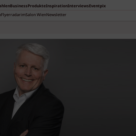
Zahlen
Business
Produkte
Inspiration
Interviews
Eventpix
n
Flyerradar
imSalon Wien
Newsletter