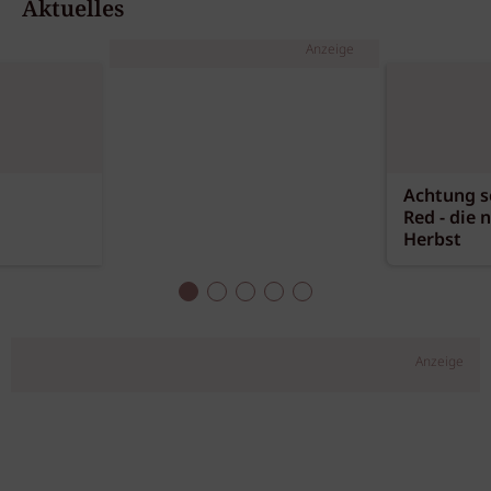
Aktuelles
Anzeige
Achtung sc
Red - die 
Herbst
Anzeige