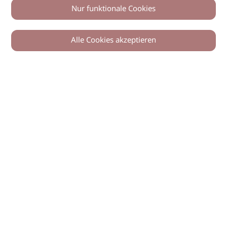
Nur funktionale Cookies
Alle Cookies akzeptieren
0
Zurück
Teilen
© 2026 imSalon Verlags GmbH
Newsletter
Kontakt