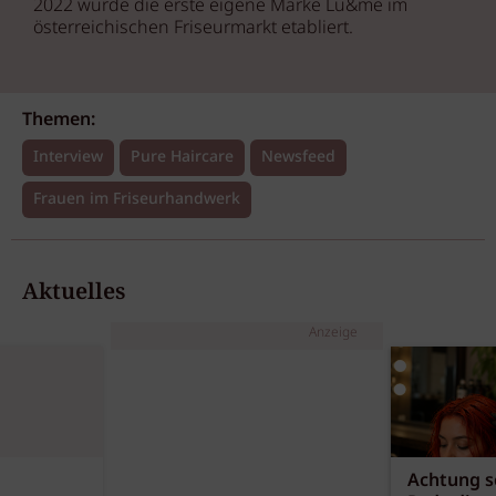
2022 wurde die erste eigene Marke Lu&me im
österreichischen Friseurmarkt etabliert.
Themen:
Interview
Pure Haircare
Newsfeed
Frauen im Friseurhandwerk
Aktuelles
Anzeige
Achtung sc