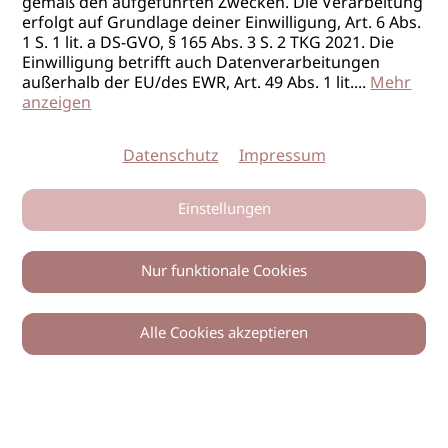
gemäß den aufgeführten Zwecken. Die Verarbeitung
erfolgt auf Grundlage deiner Einwilligung, Art. 6 Abs.
1 S. 1 lit. a DS-GVO, § 165 Abs. 3 S. 2 TKG 2021. Die
Einwilligung betrifft auch Datenverarbeitungen
außerhalb der EU/des EWR, Art. 49 Abs. 1 lit.
...
Mehr
anzeigen
Datenschutz
Impressum
Einstellungen
Nur funktionale Cookies
Alle Cookies akzeptieren
0
Zurück
Teilen