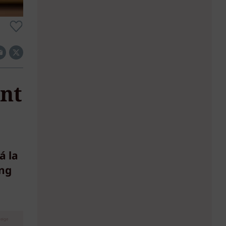
ent
á la
ung
eige