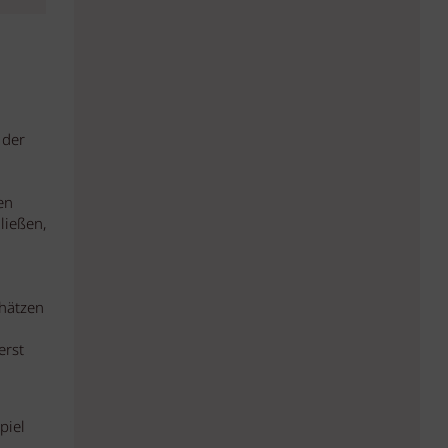
 der
en
ließen,
chätzen
erst
piel