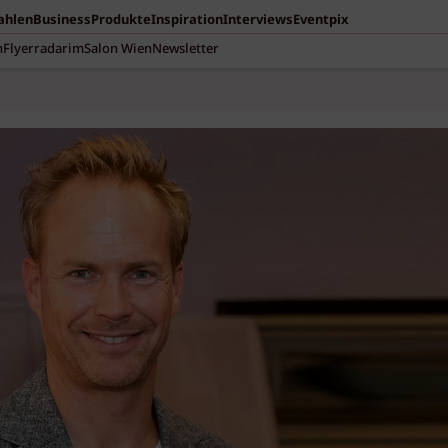
Zahlen
Business
Produkte
Inspiration
Interviews
Eventpix
n
Flyerradar
imSalon Wien
Newsletter