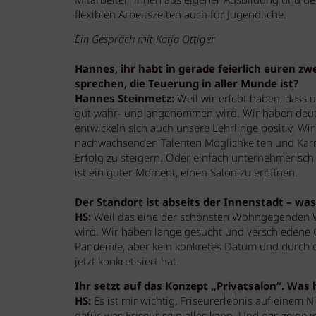
Mitarbeiter*innen aus eigener Ausbildung und d
flexiblen Arbeitszeiten auch für Jugendliche.
Ein Gespräch mit Katja Ottiger
Hannes, ihr habt in gerade feierlich euren zw
sprechen, die Teuerung in aller Munde ist?
Hannes Steinmetz:
Weil wir erlebt haben, dass 
gut wahr- und angenommen wird. Wir haben deut
entwickeln sich auch unsere Lehrlinge positiv. Wi
nachwachsenden Talenten Möglichkeiten und Karr
Erfolg zu steigern. Oder einfach unternehmerisch
ist ein guter Moment, einen Salon zu eröffnen.
Der Standort ist abseits der Innenstadt – was
HS:
Weil das eine der schönsten Wohngegenden Wie
wird. Wir haben lange gesucht und verschiedene 
Pandemie, aber kein konkretes Datum und durch di
jetzt konkretisiert hat.
Ihr setzt auf das Konzept „Privatsalon“. Was 
HS:
Es ist mir wichtig, Friseurerlebnis auf einem N