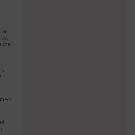
alle
muss
eiche.
ndy
g
en wir
äß,
a