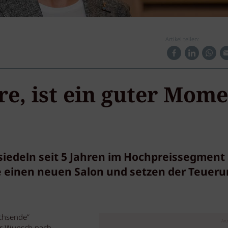
Artikel teilen:
e, ist ein guter Mom
"
edeln seit 5 Jahren im Hochpreissegment 
e einen neuen Salon und setzen der Teuer
achsende“
Anz