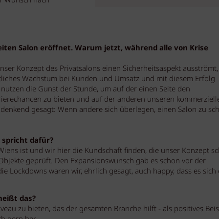
er Wunsch nach
eiten Salon eröffnet. Warum jetzt, während alle von Krise
unser Konzept des Privatsalons einen Sicherheitsaspekt ausströmt,
liches Wachstum bei Kunden und Umsatz und mit diesem Erfolg
r nutzen die Gunst der Stunde, um auf der einen Seite den
ierechancen zu bieten und auf der anderen unseren kommerziell
 denkend gesagt: Wenn andere sich überlegen, einen Salon zu sch
 spricht dafür?
ns ist und wir hier die Kundschaft finden, die unser Konzept s
Objekte geprüft. Den Expansionswunsch gab es schon vor der
e Lockdowns waren wir, ehrlich gesagt, auch happy, dass es sich 
heißt das?
iveau zu bieten, das der gesamten Branche hilft - als positives Beis