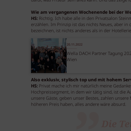
dafür, was Friseur sein alles kann. Und das zeige i
Wie am vergangenen Wochenende bei der Wel
HS:
Richtig. Ich habe alle in den Privatsalon St
erzählen. Im Prinzip ist das nichts Neues, aber in 
bezeichnen, ist nichts anderes als in der Hoteller
20.11.2022
Wella DACH Partner Tagung 202
Wien
Also exklusiv, stylisch top und mit hohem Se
HS:
Privat mache ich mir natürlich meine Gedanken
Hochpreissegment, in dem wir tätig sind, ist die
unsere Gäste, geben unser Bestes, zahlen unsere 
höheren Preis haben, alles andere wäre absurd.
Die Te