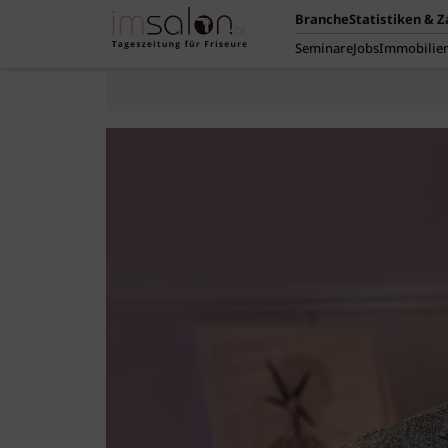
Branche
Statistiken & 
Seminare
Jobs
Immobilie