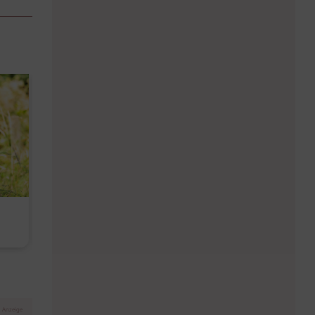
Diese Must-haves bringt der
Baby Don't C
August
Anzeige