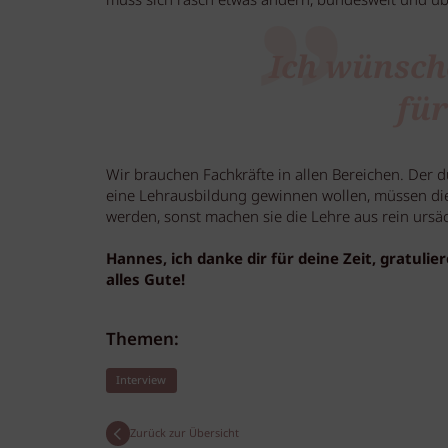
muss sich rasch etwas ändern, bundesweit und üb
Ich wünsch
für
Wir brauchen Fachkräfte in allen Bereichen. Der d
eine Lehrausbildung gewinnen wollen, müssen d
werden, sonst machen sie die Lehre aus rein ursä
Hannes, ich danke dir für deine Zeit, gratuli
alles Gute!
Themen:
Interview
Zurück zur Übersicht