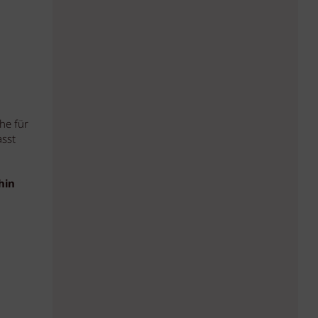
he für
sst
hin