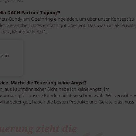
ch gern her.
la DACH Partner-Tagung?!
einmetz-Bundy am Opernring eingeladen, um über unser Konzept zu
der Gesamtheit ist es einfach gut überlegt. Das, was wir als Privat
ie das „Boutique-Hotel“…
2 in
rvice. Macht die Teuerung keine Angst?
, aus kaufmännischer Sicht habe ich keine Angst. Im
 Auswirkung für unsere Kunden nicht so schmerzvoll. Wir verwöhne
Mitarbeiter gut, haben die besten Produkte und Geräte, das muss
uerung zieht die