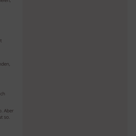
ielen,
t
nden,
ach
o. Aber
t so.