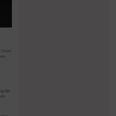
r Form
hen
ng der
zum