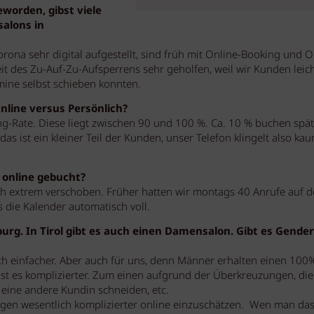
eworden, gibst viele
salons in
orona sehr digital aufgestellt, sind früh mit Online-Booking und O
eit des Zu-Auf-Zu-Aufsperrens sehr geholfen, weil wir Kunden leic
mine selbst schieben konnten.
nline versus Persönlich?
g-Rate. Diese liegt zwischen 90 und 100 %. Ca. 10 % buchen spä
s ist ein kleiner Teil der Kunden, unser Telefon klingelt also ka
 online gebucht?
h extrem verschoben. Früher hatten wir montags 40 Anrufe auf 
 die Kalender automatisch voll.
urg. In Tirol gibt es auch einen Damensalon. Gibt es Gender
ich einfacher. Aber auch für uns, denn Männer erhalten einen 100
ist es komplizierter. Zum einen aufgrund der Überkreuzungen, die
eine andere Kundin schneiden, etc.
ngen wesentlich komplizierter online einzuschätzen. Wen man da