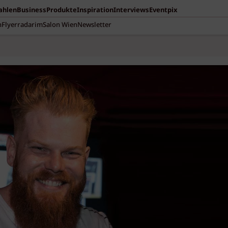
Zahlen
Business
Produkte
Inspiration
Interviews
Eventpix
n
Flyerradar
imSalon Wien
Newsletter