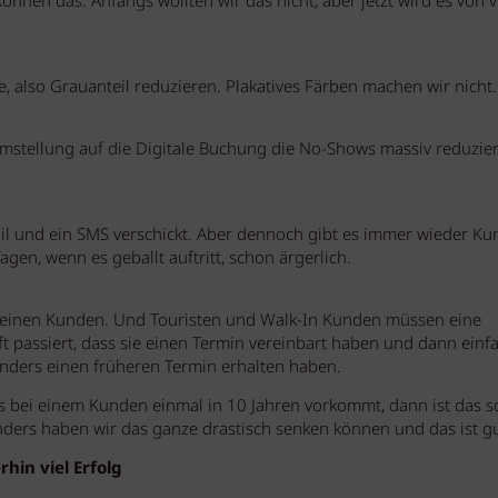
können das. Anfangs wollten wir das nicht, aber jetzt wird es von v
e, also Grauanteil reduzieren. Plakatives Färben machen wir nicht.
Umstellung auf die Digitale Buchung die No-Shows massiv reduzier
l und ein SMS verschickt. Aber dennoch gibt es immer wieder Ku
agen, wenn es geballt auftritt, schon ärgerlich.
einen Kunden. Und Touristen und Walk-In Kunden müssen eine
oft passiert, dass sie einen Termin vereinbart haben und dann einf
anders einen früheren Termin erhalten haben.
s bei einem Kunden einmal in 10 Jahren vorkommt, dann ist das s
ders haben wir das ganze drastisch senken können und das ist gu
hin viel Erfolg