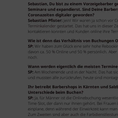
Sebastian, Du bist zu einem Vorzeigebarber g
Seminare und expandierst. Sind Deine Barber
Coronazeiten digitaler geworden?
Sebastian Pfister:
Jein! Wir waren ja schon vor C
Terminkalender gestartet. Das hat uns in dieser Z
kontaktieren konnten und Kunden online ihre Ter
Wie ist denn das Verhältnis von Buchungen O
SP:
Wir haben zum Glück eine sehr hohe Rebookin
davon ca. 50 % Online und 50 % persönlich. Aber da
noch.
Wann werden eigentlich die meisten Termine
SP:
Am Wochenende und in der Nacht. Das hat sic
und mussten alle zurückrufen, heute sind montags
Ihr betreibt Barbershops in Kärnten und Salzb
Unterschiede beim Buchen?
SP:
Ja, für Männer ist die Onlinebuchung wesentl
Time-Slot, der dann nur ihnen gehört. Bei Frauen 
einplane, denn während der Einwirkzeit kann man 
Zum Zweiten sind aber auch die Farbdienstleistu