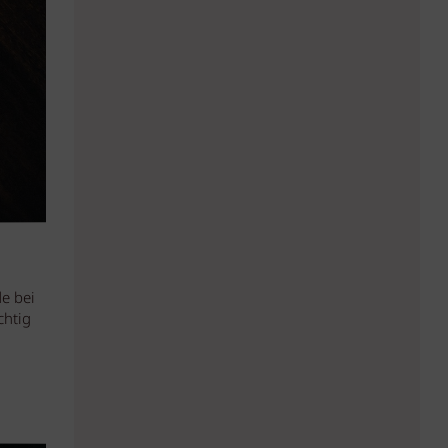
de bei
chtig