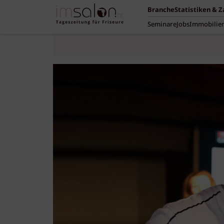
Branche
Statistiken & 
Seminare
Jobs
Immobilie