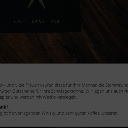
henk und viele Frauen kaufen diese für ihre Männer, die Stammkun
ütter Gutscheine für ihre Schwiegersöhne. Wir legen uns auch ri
Papier und werden mit Wachs versiegelt.
ank?
 gibt hervorragenden Whisky und sehr guten Kaffee, unseren