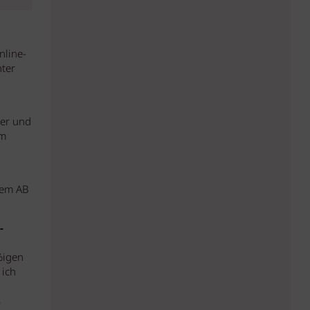
nline-
hter
ter und
um
dem AB
-
%igen
 ich
s