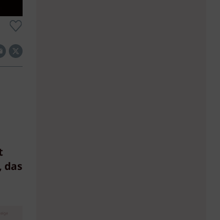
t
, das
eige