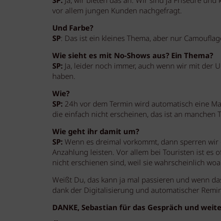
SP:
Ja, wir bieten das an. Wir sind ja Friseure und 
vor allem jungen Kunden nachgefragt.
Und Farbe?
SP
: Das ist ein kleines Thema, aber nur Camouflag
Wie sieht es mit No-Shows aus? Ein Thema?
SP:
Ja, leider noch immer, auch wenn wir mit der 
haben.
Wie?
SP:
24h vor dem Termin wird automatisch eine Mai
die einfach nicht erscheinen, das ist an manchen T
Wie geht ihr damit um?
SP:
Wenn es dreimal vorkommt, dann sperren wir 
Anzahlung leisten. Vor allem bei Touristen ist es 
nicht erschienen sind, weil sie wahrscheinlich wo
Weißt Du, das kann ja mal passieren und wenn da
dank der Digitalisierung und automatischer Remin
DANKE, Sebastian für das Gespräch und weiter