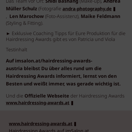
Das Team vor Ort:
Shidi Bashang
(Make-up),
Andrea
Müller Schulz
(Fotografie
andra-photography.de
,
Len Marochow
(Foto-Assistenz),
Maike Feldmann
(Styling & Fitting).
► Exklusive Coaching Tipps für Eure Produktion für die
Hairdressing Awards gibt es von Patricia und Viola
Testinhalt
Auf imsalon.at/hairdressing-awards-
austria bleibst Du über alles rund um die
Hairdressing Awards informiert, lernst von den
Besten und weißt immer, was gerade wichtig ist.
Und die
Offizielle Webseite
der Hairdressing Awards
www.hairdressing-awards.at
www.hairdressing-awards.at
Hairdressing Awards auf imSalon.at