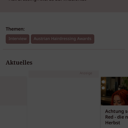
Themen:
Interview
Austrian Hairdressing Awards
Aktuelles
Anzeige
Achtung sc
Red - die 
Herbst