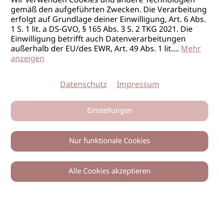
Wir verwenden Cookies und andere Technologien
gemäß den aufgeführten Zwecken. Die Verarbeitung
erfolgt auf Grundlage deiner Einwilligung, Art. 6 Abs.
1 S. 1 lit. a DS-GVO, § 165 Abs. 3 S. 2 TKG 2021. Die
Einwilligung betrifft auch Datenverarbeitungen
außerhalb der EU/des EWR, Art. 49 Abs. 1 lit.
...
Mehr
anzeigen
Datenschutz
Impressum
Einstellungen
Nur funktionale Cookies
Alle Cookies akzeptieren
0
Zurück
Teilen