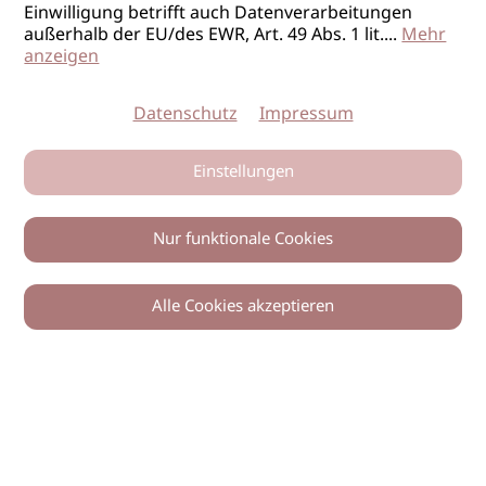
Einwilligung betrifft auch Datenverarbeitungen
außerhalb der EU/des EWR, Art. 49 Abs. 1 lit.
...
Mehr
anzeigen
Datenschutz
Impressum
Einstellungen
Nur funktionale Cookies
Alle Cookies akzeptieren
0
Zurück
Teilen
© 2026 imSalon Verlags GmbH