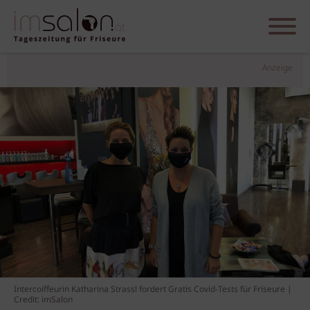
Anzeige
Intercoiffeurin Katharina Strassl fordert Gratis Covid-Tests für Friseure |
Credit: imSalon