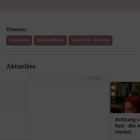
Themen:
Interview
Intercoiffure
Covid 19 - Corona
Aktuelles
Anzeige
Achtung sc
Red - die 
Herbst