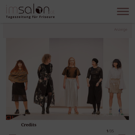
Anzeige
Credits
1
/35