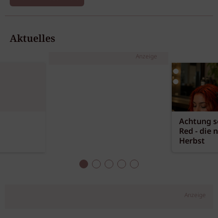
Aktuelles
Anzeige
Achtung sc
Red - die 
Herbst
Anzeige