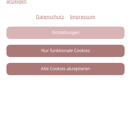
anzeigen
Datenschutz
Impressum
Einstellungen
Nur funktionale Cookies
Alle Cookies akzeptieren
0
Zurück
Teilen
© 2026 imSalon Verlags GmbH