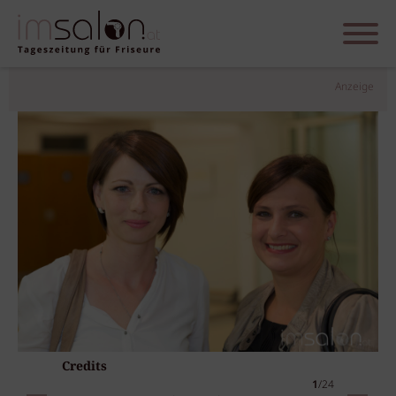
Anzeige
Credits
1
/24