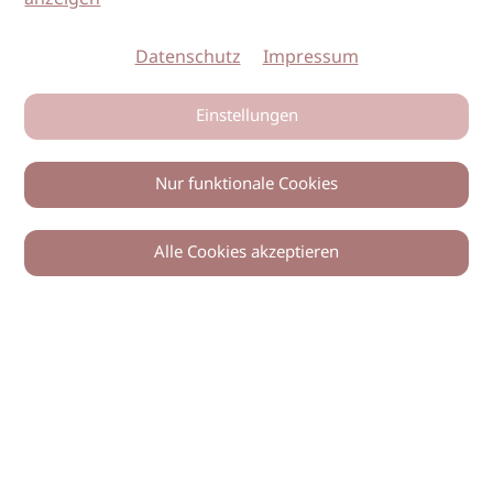
Datenschutz
Impressum
Einstellungen
Nur funktionale Cookies
Alle Cookies akzeptieren
0
Zurück
Teilen
© 2026 imSalon Verlags GmbH