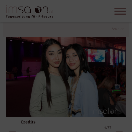
Anzeige
Credits
1
/77