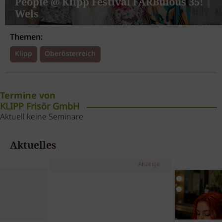
People @ Klipp Festival FARBulous 35! |
Wels
Themen:
Klipp
Oberösterreich
Termine von
KLIPP Frisör GmbH
Aktuell keine Seminare
Aktuelles
Anzeige