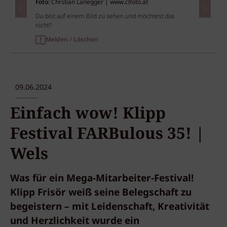
Foto:
Chrstian Lanegger | www.clfoto.at
Du bist auf einem Bild zu sehen und möchtest das
nicht?
Melden / Löschen
09.06.2024
Einfach wow! Klipp
Festival FARBulous 35! |
Wels
Was für ein Mega-Mitarbeiter-Festival!
Klipp Frisör weiß seine Belegschaft zu
begeistern – mit Leidenschaft, Kreativität
und Herzlichkeit wurde ein