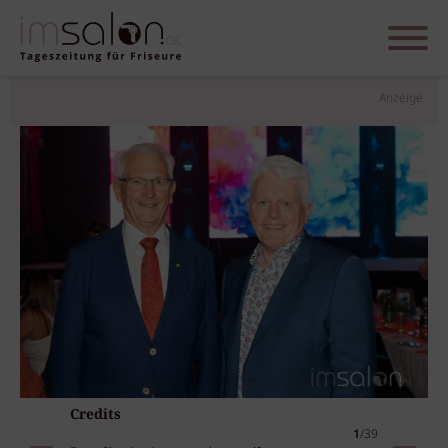
Anzeige
Credits
1
/39