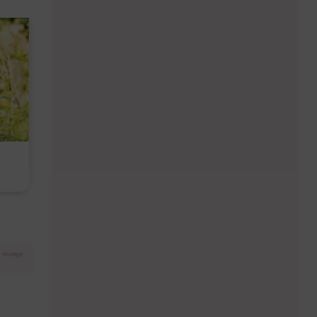
Diese Must-haves bringt der
Baby Don't C
August
Anzeige