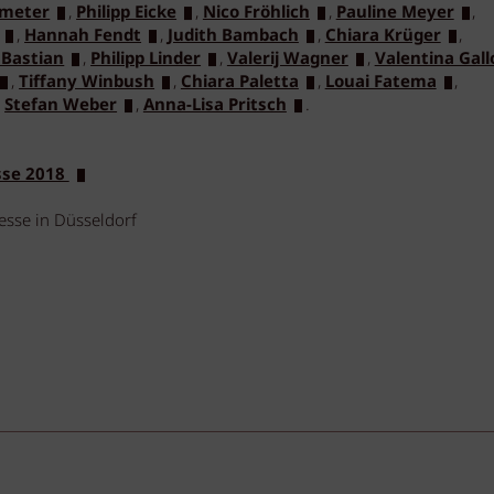
mmeter
,
Philipp Eicke
,
Nico Fröhlich
,
Pauline Meyer
,
,
Hannah Fendt
,
Judith Bambach
,
Chiara Krüger
,
 Bastian
,
Philipp Linder
,
Valerij Wagner
,
Valentina Gall
,
Tiffany Winbush
,
Chiara Paletta
,
Louai Fatema
,
,
Stefan Weber
,
Anna-Lisa Pritsch
.
sse 2018
sse in Düsseldorf