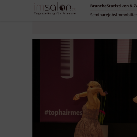
Branche
Statistiken & 
Seminare
Jobs
Immobilie