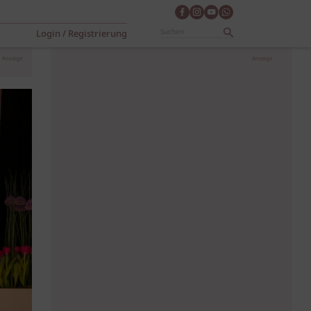
Login / Registrierung
Anzeige
Anzeige