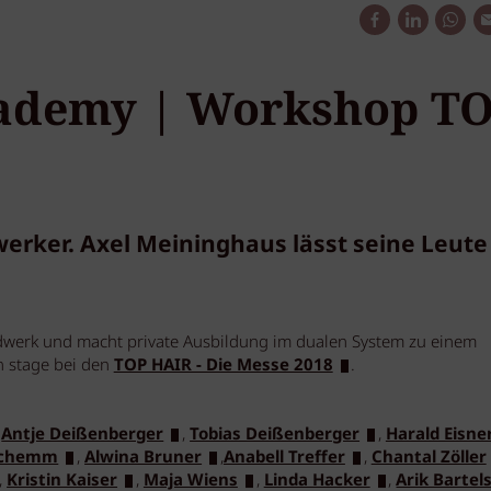
ademy | Workshop T
ker. Axel Meininghaus lässt seine Leute
dwerk und macht private Ausbildung im dualen System zu einem
n stage bei den
TOP HAIR - Die Messe 2018
.
,
Antje Deißenberger
,
Tobias Deißenberger
,
Harald Eisne
Schemm
,
Alwina Bruner
,
Anabell Treffer
,
Chantal Zöller
,
Kristin Kaiser
,
Maja Wiens
,
Linda Hacker
,
Arik Bartel