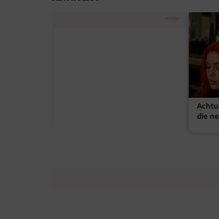
Anzeige
Achtu
die n