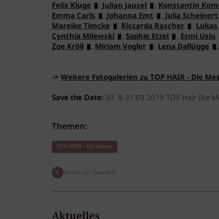
Felix Kluge
,
Julian Jausel
,
Konstantin Ko
Emma Carls
,
Johanna Emt
,
Julia Scheinert
Mareike Timcke
,
Riccarda Rascher
,
Lukas
Cynthia Milewski
,
Sophie Etzel
,
Esmi Uslu
Zoe Kröll
,
Miriam Vogler
,
Lena Dallügge
->
Weitere Fotogalerien zu TOP HAIR - Die Me
Save the Date:
30. & 31.03.2019 TOP Hair Die Me
Themen:
TOP HAIR - Die Messe
Zurück zur Übersicht
Aktuelles