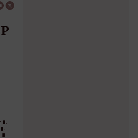
OP
r
,
,
s
,