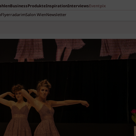
Zahlen
Business
Produkte
Inspiration
Interviews
Eventpix
n
Flyerradar
imSalon Wien
Newsletter