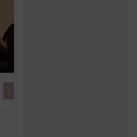
Credits
Foto:
Andrea Ganshorn | www.andrea-ganshorn.com