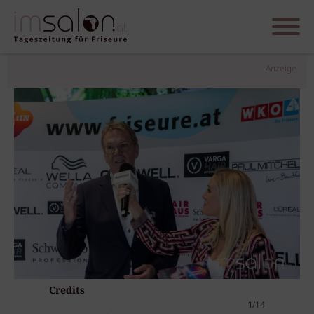
Anzeige
Credits
1
/14