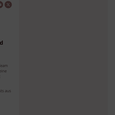
nd
 Team
eine
t
sts aus