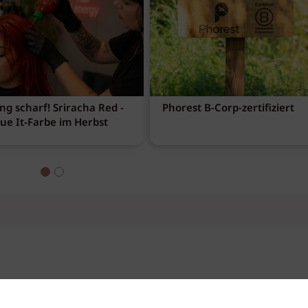
ng scharf! Sriracha Red -
Phorest B-Corp-zertifiziert
eue It-Farbe im Herbst