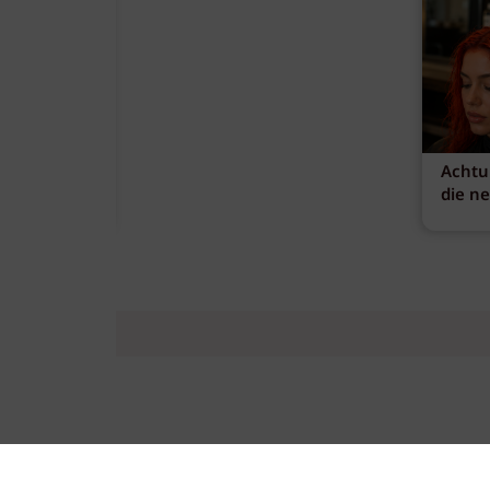
Achtu
die n