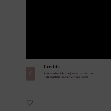
Credits
43
/43
Foto:
Markus Schmidt | www.mas-foto.de
Herausgeber:
imSalon Verlags GmbH