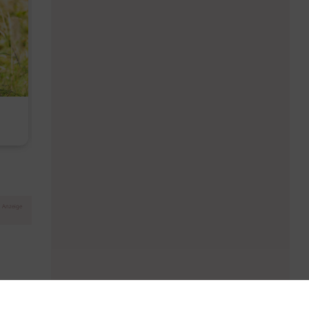
Diese Must-haves bringt der
Baby Don't C
August
Anzeige