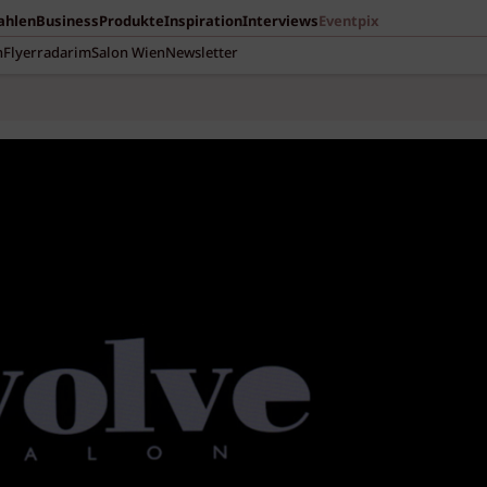
Zahlen
Business
Produkte
Inspiration
Interviews
Eventpix
n
Flyerradar
imSalon Wien
Newsletter