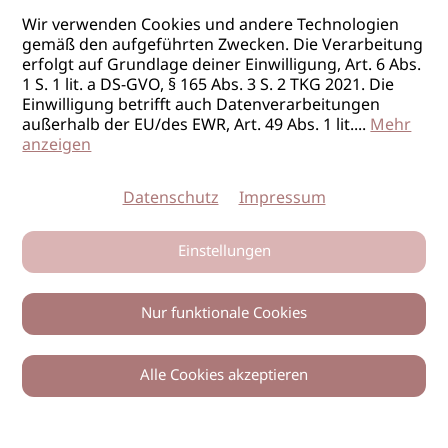
Preisgestaltung
Wir verwenden Cookies und andere Technologien
gemäß den aufgeführten Zwecken. Die Verarbeitung
WKO Friseure Tirol
erfolgt auf Grundlage deiner Einwilligung, Art. 6 Abs.
19.10.2026
Innsbruck / T
1 S. 1 lit. a DS-GVO, § 165 Abs. 3 S. 2 TKG 2021. Die
Einwilligung betrifft auch Datenverarbeitungen
Beratungstag
außerhalb der EU/des EWR, Art. 49 Abs. 1 lit.
...
Mehr
anzeigen
Preisgestaltung
WKO Friseure Tirol
Datenschutz
Impressum
09.11.2026
Innsbruck / T
Einstellungen
Beratungstag
Preisgestaltung
Nur funktionale Cookies
WKO Friseure Tirol
30.11.2026
Innsbruck / T
Alle Cookies akzeptieren
Zurück
Teilen