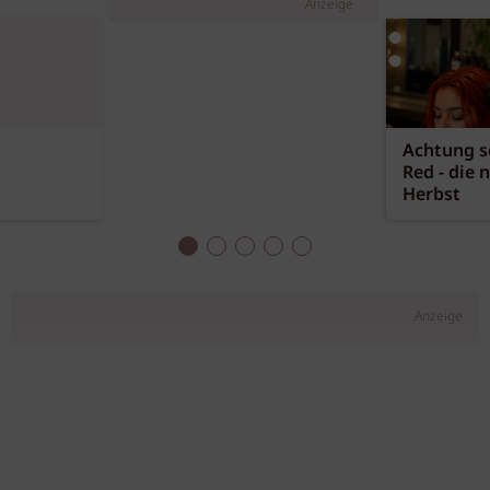
Anzeige
Achtung sc
Red - die 
Herbst
Anzeige