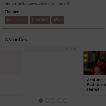
neuem Selbstbewusstsein zu finden!
Themen:
Kommentar
Newsfeed
Wien
Aktuelles
Anzeige
Achtung sc
Red - die 
Herbst