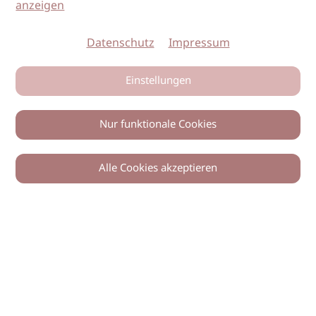
anzeigen
Datenschutz
Impressum
Einstellungen
Nur funktionale Cookies
Alle Cookies akzeptieren
0
Zurück
Teilen
© 2026 imSalon Verlags GmbH