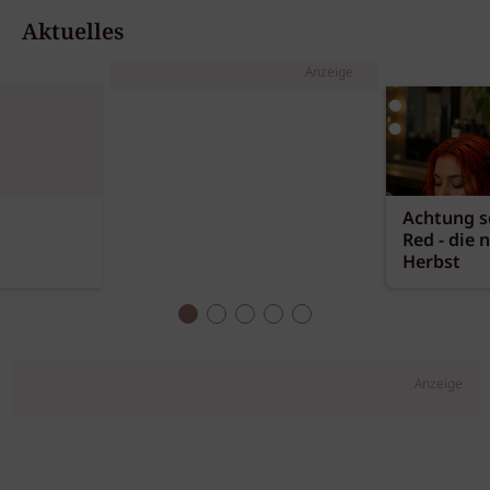
Aktuelles
Anzeige
Achtung sc
Red - die 
Herbst
Anzeige