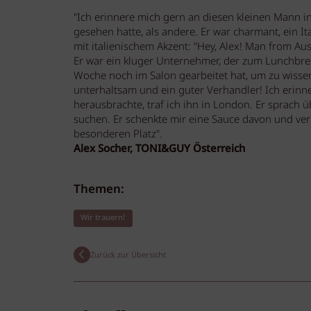
"Ich erinnere mich gern an diesen kleinen Mann i
gesehen hatte, als andere. Er war charmant, ein 
mit italienischem Akzent: "Hey, Alex! Man from Au
Er war ein kluger Unternehmer, der zum Lunchbr
Woche noch im Salon gearbeitet hat, um zu wisse
unterhaltsam und ein guter Verhandler! Ich erinner
herausbrachte, traf ich ihn in London. Er sprach 
suchen. Er schenkte mir eine Sauce davon und verk
besonderen Platz".
Alex Socher, TONI&GUY Österreich
Themen:
Wir trauern!
Zurück zur Übersicht