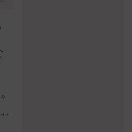
eige
3
war
,
Guy
it ihr