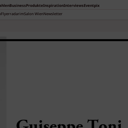
Zahlen
Business
Produkte
Inspiration
Interviews
Eventpix
n
Flyerradar
imSalon Wien
Newsletter