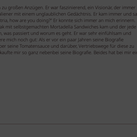
n zu großen Anzügen. Er war faszinierend, ein Visionär, der immer
Italiener mit einem unglaublichen Gedächtnis. Er kam immer und s
stria, how are you doing?" Er konnte sich immer an mich erinnern.
eak mit selbstgemachten Mortadella Sandwiches kam und der jede
n, was passiert und worum es geht. Er war sehr einfühlsam und
e mich noch gut: Als er vor ein paar Jahren seine Biografie
über seine Tomatensauce und darüber, Vertriebswege für diese zu
aufte mir so ganz nebenbei seine Biografie. Beides hat bei mir e