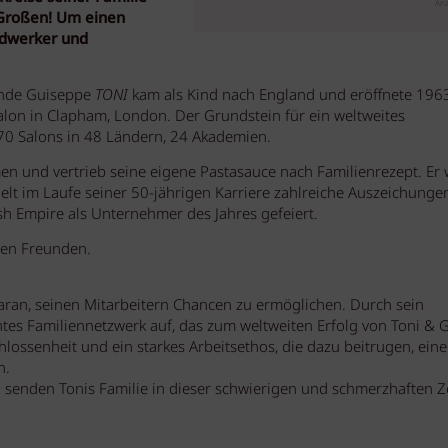
Anz
 Großen! Um einen
ndwerker und
mende Guiseppe
TONI
kam als Kind nach England und eröffnete 196
lon in Clapham, London. Der Grundstein für ein weltweites
70 Salons in 48 Ländern, 24 Akademien.
men und vertrieb seine eigene Pastasauce nach Familienrezept. Er 
ielt im Laufe seiner 50-jährigen Karriere zahlreiche Auszeichungen
h Empire als Unternehmer des Jahres gefeiert.
nen Freunden.
ran, seinen Mitarbeitern Chancen zu ermöglichen. Durch sein
tes Familiennetzwerk auf, das zum weltweiten Erfolg von Toni & 
hlossenheit und ein starkes Arbeitsethos, die dazu beitrugen, eine
n.
 senden Tonis Familie in dieser schwierigen und schmerzhaften Ze