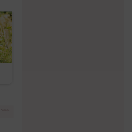
Diese Must-haves bringt der
Baby Don't C
August
Anzeige