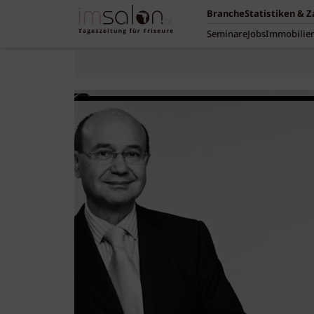
Branche
Statistiken & 
Seminare
Jobs
Immobilie