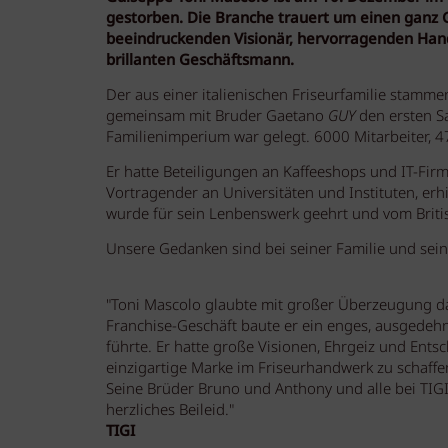
gestorben. Die Branche trauert um einen ganz
beeindruckenden Visionär, hervorragenden Ha
brillanten Geschäftsmann.
Der aus einer italienischen Friseurfamilie stam
gemeinsam mit Bruder Gaetano
GUY
den ersten Sa
Familienimperium war gelegt. 6000 Mitarbeiter, 4
Er hatte Beteiligungen an Kaffeeshops und IT-Fir
Vortragender an Universitäten und Instituten, erh
wurde für sein Lenbenswerk geehrt und vom Britis
Unsere Gedanken sind bei seiner Familie und sei
"Toni Mascolo glaubte mit großer Überzeugung da
Franchise-Geschäft baute er ein enges, ausgedehn
führte. Er hatte große Visionen, Ehrgeiz und Entsc
einzigartige Marke im Friseurhandwerk zu schaffe
Seine Brüder Bruno und Anthony und alle bei TIGI
herzliches Beileid."
TIGI