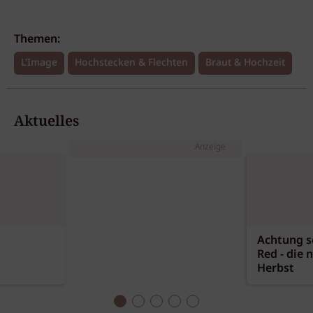
Themen:
L'Image
Hochstecken & Flechten
Braut & Hochzeit
Aktuelles
Anzeige
Achtung sc
Red - die 
Herbst