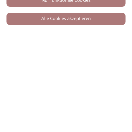
Nur funktionale Cookies
Alle Cookies akzeptieren
© 2026 imSalon Verlags GmbH
Newsletter
Kontakt
Team