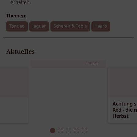
erhalten.
Themen:
Tondeo
Jaguar
Scheren & Tools
Haaro
Aktuelles
Anzeige
Achtung sc
Red - die 
Herbst