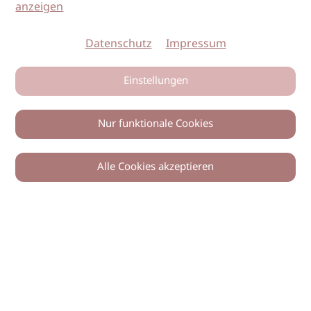
anzeigen
Datenschutz
Impressum
Einstellungen
Nur funktionale Cookies
Alle Cookies akzeptieren
0
Zurück
Teilen
© 2026 imSalon Verlags GmbH