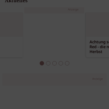
Aktuelles
Anzeige
Achtung sc
Red - die 
Herbst
Anzeige