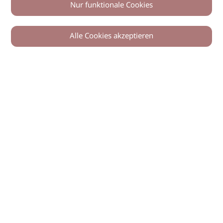
Nur funktionale Cookies
Alle Cookies akzeptieren
0
Zurück
Teilen
© 2026 imSalon Verlags GmbH
Newsletter
Kontakt