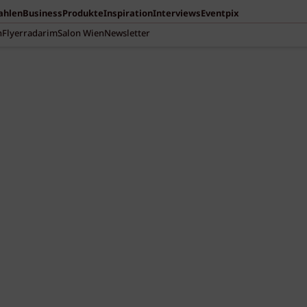
Zahlen
Business
Produkte
Inspiration
Interviews
Eventpix
n
Flyerradar
imSalon Wien
Newsletter