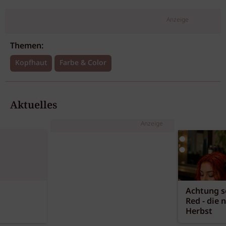
Anzeige
Themen:
Kopfhaut
Farbe & Color
Aktuelles
Anzeige
Achtung sc
Red - die 
Herbst