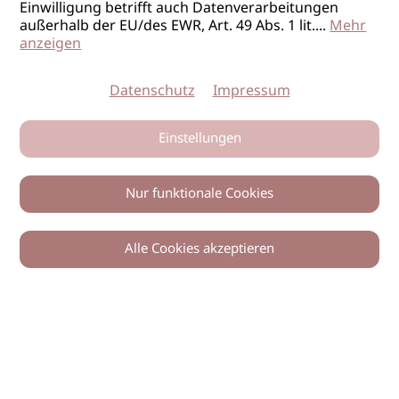
Einwilligung betrifft auch Datenverarbeitungen
außerhalb der EU/des EWR, Art. 49 Abs. 1 lit.
...
Mehr
anzeigen
Datenschutz
Impressum
Einstellungen
Nur funktionale Cookies
Alle Cookies akzeptieren
0
Zurück
Teilen
© 2026 imSalon Verlags GmbH