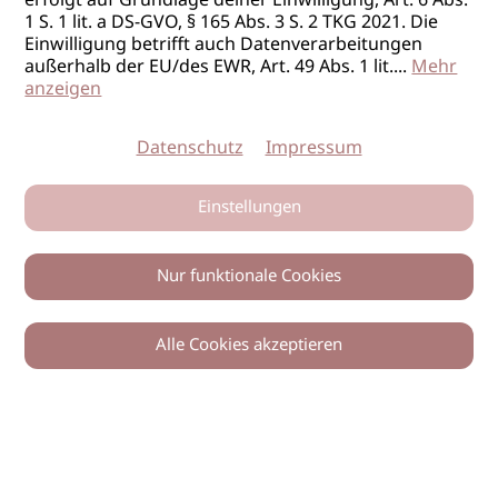
erfolgt auf Grundlage deiner Einwilligung, Art. 6 Abs.
1 S. 1 lit. a DS-GVO, § 165 Abs. 3 S. 2 TKG 2021. Die
Einwilligung betrifft auch Datenverarbeitungen
außerhalb der EU/des EWR, Art. 49 Abs. 1 lit.
...
Mehr
anzeigen
Datenschutz
Impressum
Einstellungen
Nur funktionale Cookies
Alle Cookies akzeptieren
0
Zurück
Teilen