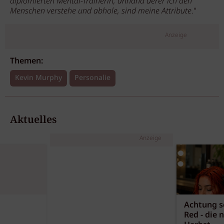
diplomierten Mental-Trainerin, anhand derer ich den
Menschen verstehe und abhole, sind meine Attribute
."
Anzeige
Themen:
Kevin Murphy
Personalie
Aktuelles
Anzeige
Achtung sc
Red - die 