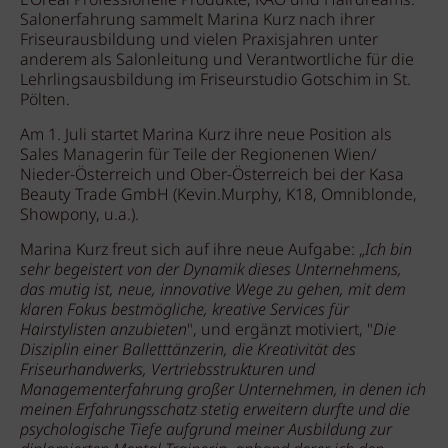
L'Oréal Professionelle Produkte, KAO und Hairdreams.
Salonerfahrung sammelt Marina Kurz nach ihrer
Friseurausbildung und vielen Praxisjahren unter
anderem als Salonleitung und Verantwortliche für die
Lehrlingsausbildung im Friseurstudio Gotschim in St.
Pölten.
Am 1. Juli startet Marina Kurz ihre neue Position als
Sales Managerin für Teile der Regionenen Wien/
Nieder-Österreich und Ober-Österreich bei der Kasa
Beauty Trade GmbH (Kevin.Murphy, K18, Omniblonde,
Showpony, u.a.).
Marina Kurz freut sich auf ihre neue Aufgabe: „
Ich bin
sehr begeistert von der Dynamik dieses Unternehmens,
das mutig ist, neue, innovative Wege zu gehen, mit dem
klaren Fokus bestmögliche, kreative Services für
Hairstylisten anzubieten
", und ergänzt motiviert, "
Die
Disziplin einer Balletttänzerin, die Kreativität des
Friseurhandwerks, Vertriebsstrukturen und
Managementerfahrung großer Unternehmen, in denen ich
meinen Erfahrungsschatz stetig erweitern durfte und die
psychologische Tiefe aufgrund meiner Ausbildung zur