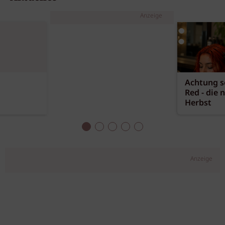
Anzeige
Achtung sc
Red - die 
Herbst
Anzeige