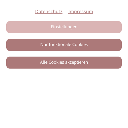
Datenschutz
Impressum
Einstellungen
Nur funktionale Cookies
Alle Cookies akzeptieren
0
Zurück
Teilen
© 2026 imSalon Verlags GmbH