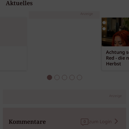
Aktuelles
Anzeige
Achtung sc
Red - die 
Herbst
Anzeige
Kommentare
zum Login
0