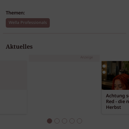
Themen:
Wella Professionals
Aktuelles
Anzeige
Achtung sc
Red - die 
Herbst