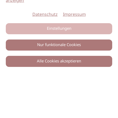
anzeigen
Datenschutz
Impressum
Einstellungen
Nur funktionale Cookies
Alle Cookies akzeptieren
0
Zurück
Teilen
© 2026 imSalon Verlags GmbH