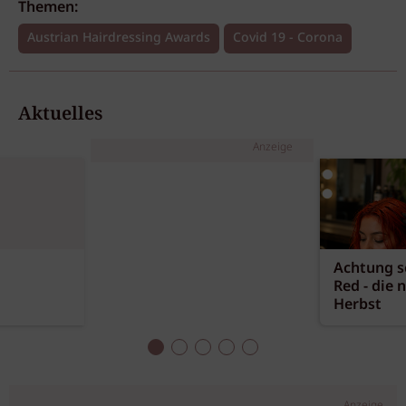
Themen:
Austrian Hairdressing Awards
Covid 19 - Corona
Aktuelles
Anzeige
Achtung sc
Red - die 
Herbst
Anzeige