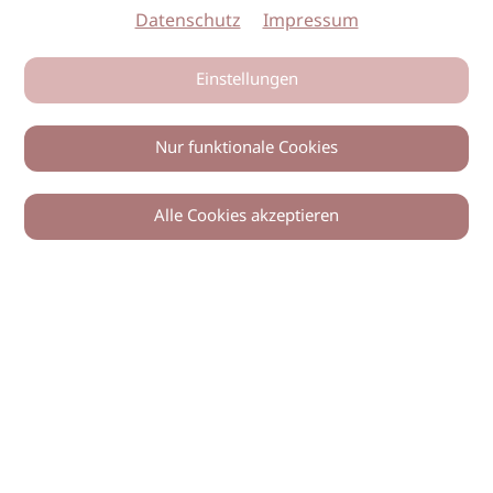
Datenschutz
Impressum
Einstellungen
Nur funktionale Cookies
Alle Cookies akzeptieren
0
Zurück
Teilen
© 2026 imSalon Verlags GmbH