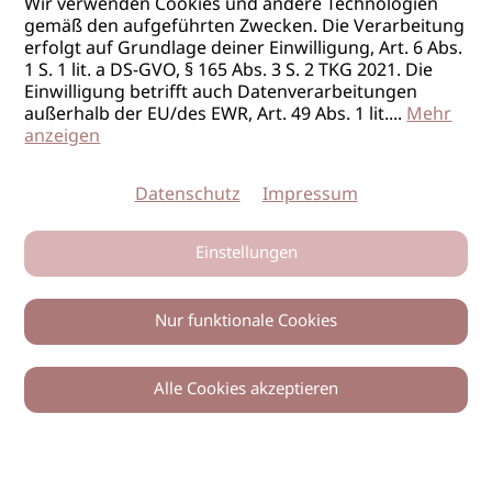
Wir verwenden Cookies und andere Technologien
gemäß den aufgeführten Zwecken. Die Verarbeitung
erfolgt auf Grundlage deiner Einwilligung, Art. 6 Abs.
1 S. 1 lit. a DS-GVO, § 165 Abs. 3 S. 2 TKG 2021. Die
Einwilligung betrifft auch Datenverarbeitungen
außerhalb der EU/des EWR, Art. 49 Abs. 1 lit.
...
Mehr
anzeigen
Datenschutz
Impressum
Einstellungen
Nur funktionale Cookies
Alle Cookies akzeptieren
0
Zurück
Teilen