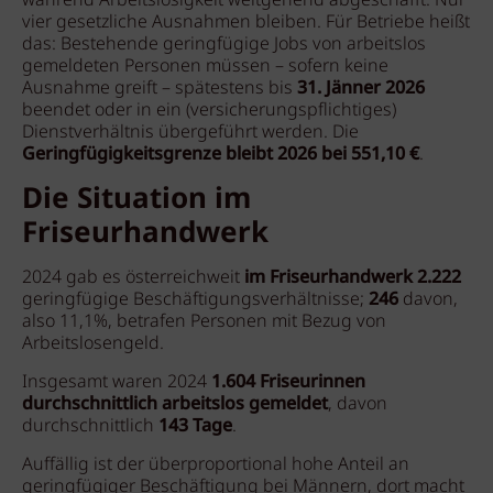
während Arbeitslosigkeit weitgehend abgeschafft. Nur
vier gesetzliche Ausnahmen bleiben. Für Betriebe heißt
das: Bestehende geringfügige Jobs von arbeitslos
gemeldeten Personen müssen – sofern keine
Ausnahme greift – spätestens bis
31. Jänner 2026
beendet oder in ein (versicherungs­pflichtiges)
Dienstverhältnis übergeführt werden. Die
Geringfügigkeitsgrenze bleibt 2026 bei 551,10 €
.
Die Situation im
Friseurhandwerk
2024 gab es österreichweit
im Friseurhandwerk 2.222
geringfügige Beschäftigungsverhältnisse;
246
davon,
also 11,1%, betrafen Personen mit Bezug von
Arbeitslosengeld.
Insgesamt waren 2024
1.604 Friseurinnen
durchschnittlich arbeitslos gemeldet
, davon
durchschnittlich
143 Tage
.
Auffällig ist der überproportional hohe Anteil an
geringfügiger Beschäftigung bei Männern, dort macht