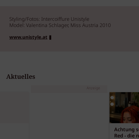
Styling/Fotos: Intercoiffure Unistyle
Model: Valentina Schlager, Miss Austria 2010
www.unistyle.at
Aktuelles
Anzeige
Achtung sc
Red - die 