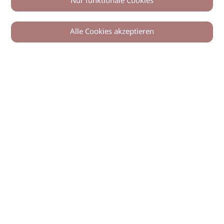
Nur funktionale Cookies
Alle Cookies akzeptieren
© 2026 imSalon Verlags GmbH
Newsletter
Kontakt
Team