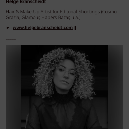
Helge Branscheidt
Hair & Make-Up Artist für Editorial-Shootings (Cosmo,
Grazia, Glamour, Hapers Bazar, u.a.)
►
www.helgebranscheidt.com
_____