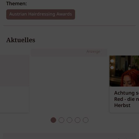
Themen:
Austrian Hairdressing Awards
Aktuelles
Anzeige
Achtung sc
Red - die 
Herbst