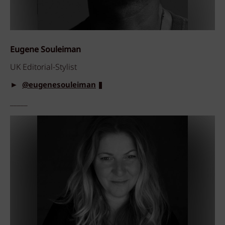
Eugene Souleiman
UK Editorial-Stylist
►
@eugenesouleiman
_____