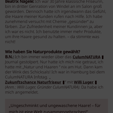
Beatrix Nägele:
Ich war 30 Jahre klassische Friseurin,
bin in dritter Genration von Windel an im Salon groß
geworden. Dennoch hatte ich irgendwann das Gefühl,
die Haare meiner Kunden rufen nach Hilfe. Ich habe
zunehmend versucht mit Chemie „gesünder“ zu
färben. Zur Zufriedenheit meiner Kundinnen ja, aber
ich war es nicht. Ich benutzte immer mehr Produkte,
um ihre Haare gesund zu halten. – da stimmte was
nicht!
Wie haben Sie Naturprodukte gewählt?
B.N.:
Ich bin immer wieder über das
CulumNATURA
Journal gestolpert. Nur hatte ich mich nie getraut, ich
hatte mit „Natur und Haaren “ nix am Hut. Dann kam
der Wink des Schicksals! Ich war in Hamburg bei dem
CulumNATURA Infotag. „
“ mit
Zukunftschance Naturfriseur
Willi Luger
(Anm.: Willi Luger, Gründer CulumNATURA)
. Da habe ich
mich angemeldet.
„Ungeschminkt und ungewaschene Haare! – für
mich ist eine Welt zusammengebrochen!“