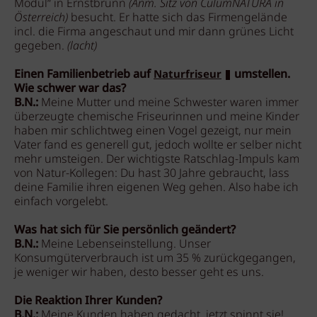
Modul“ in Ernstbrunn
(Anm. Sitz von CulumNATURA in
Österreich)
besucht. Er hatte sich das Firmengelände
incl. die Firma angeschaut und mir dann grünes Licht
gegeben.
(lacht)
Einen Familienbetrieb auf
umstellen.
Naturfriseur
Wie schwer war das?
B.N.:
Meine Mutter und meine Schwester waren immer
überzeugte chemische Friseurinnen und meine Kinder
haben mir schlichtweg einen Vogel gezeigt, nur mein
Vater fand es generell gut, jedoch wollte er selber nicht
mehr umsteigen. Der wichtigste Ratschlag-Impuls kam
von Natur-Kollegen: Du hast 30 Jahre gebraucht, lass
deine Familie ihren eigenen Weg gehen. Also habe ich
einfach vorgelebt.
Was hat sich für Sie persönlich geändert?
B.N.:
Meine Lebenseinstellung. Unser
Konsumgüterverbrauch ist um 35 % zurückgegangen,
je weniger wir haben, desto besser geht es uns.
Die Reaktion Ihrer Kunden?
B.N.:
Meine Kunden haben gedacht, jetzt spinnt sie!